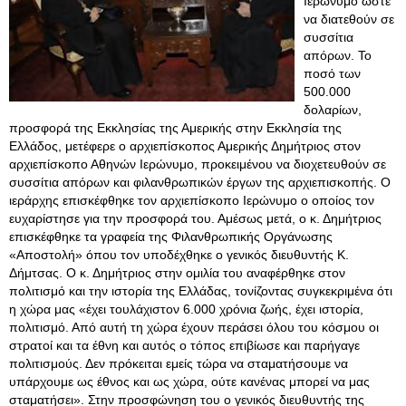
Ιερώνυμο ώστε
να διατεθούν σε
συσσίτια
απόρων. Το
ποσό των
500.000
δολαρίων,
προσφορά της Εκκλησίας της Αμερικής στην Εκκλησία της
Ελλάδος, μετέφερε ο αρχιεπίσκοπος Αμερικής Δημήτριος στον
αρχιεπίσκοπο Αθηνών Ιερώνυμο, προκειμένου να διοχετευθούν σε
συσσίτια απόρων και φιλανθρωπικών έργων της αρχιεπισκοπής. Ο
ιεράρχης επισκέφθηκε τον αρχιεπίσκοπο Ιερώνυμο ο οποίος τον
ευχαρίστησε για την προσφορά του. Αμέσως μετά, ο κ. Δημήτριος
επισκέφθηκε τα γραφεία της Φιλανθρωπικής Οργάνωσης
«Αποστολή» όπου τον υποδέχθηκε ο γενικός διευθυντής Κ.
Δήμτσας. Ο κ. Δημήτριος στην ομιλία του αναφέρθηκε στον
πολιτισμό και την ιστορία της Ελλάδας, τονίζοντας συγκεκριμένα ότι
η χώρα μας «έχει τουλάχιστον 6.000 χρόνια ζωής, έχει ιστορία,
πολιτισμό. Από αυτή τη χώρα έχουν περάσει όλου του κόσμου οι
στρατοί και τα έθνη και αυτός ο τόπος επιβίωσε και παρήγαγε
πολιτισμούς
. Δεν πρόκειται εμείς τώρα να σταματήσουμε να
υπάρχουμε ως έθνος και ως χώρα, ούτε κανένας μπορεί να μας
σταματήσει». Στην προσφώνηση του ο γενικός διευθυντής της