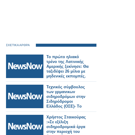
ΣΧΕΤΙΚΑ ΑΡΘΡΑ
Το πρώτο ηλιακό
τρένο της Λατινικής
Αμερικής ξεκίνησε: Θα
ταξιδέψει 26 μίλια με
μηδενικές εκπομπές.
Τεχνικός σύμβουλος
των γρμανικων
σιδηροδρόμων στην
Σιδηρόδρομοι
Ελλάδος (ΟΣΕ)- Tο
αντικείμενο της
συνεργασίας.
Χρήστος Σταικούρας
:«Σε εξέλιξη
σιδηροδρομικά έργα
στην περιοχή του