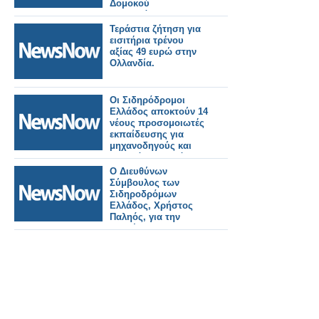
Δομοκού
αποκατάστασης
Daniel 188 εκατ. ευρώ.
Τεράστια ζήτηση για
εισιτήρια τρένου
αξίας 49 ευρώ στην
Ολλανδία.
Οι Σιδηρόδρομοι
Ελλάδος αποκτούν 14
νέους προσομοιωτές
εκπαίδευσης για
μηχανοδηγούς και
σταθμάρχες εντός του
2026
Ο Διευθύνων
Σύμβουλος των
Σιδηροδρόμων
Ελλάδος, Χρήστος
Παληός, για την
επανέναρξη των
δρομολογίων προς
την Φλώρινα.