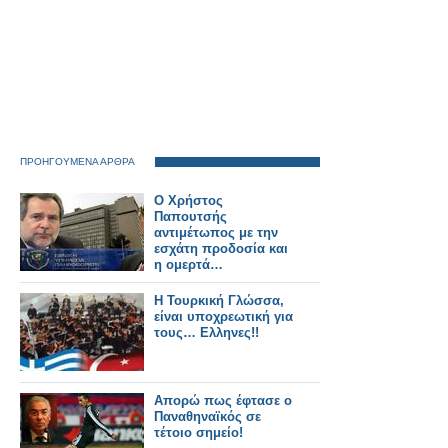
ΠΡΟΗΓΟΥΜΕΝΑ ΑΡΘΡΑ
Ο Χρήστος
Παπουτσής
αντιμέτωπος με την
εσχάτη προδοσία και
η ομερτά…
Η Τουρκική Γλώσσα,
είναι υποχρεωτική για
τους… Ελληνες!!
Απορώ πως έφτασε ο
Παναθηναϊκός σε
τέτοιο σημείο!