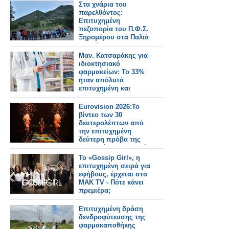
Στα χνάρια του
παρελθόντος:
Επιτυχημένη
πεζοπορία του Π.Φ.Σ.
Ξηρομέρου στα Παλιά
Αχυρά
Μαν. Κατσαράκης για
ιδιοκτησιακό
φαρμακείων: Το 33%
ήταν απόλυτά
επιτυχημένη και
κομβική
μεταρρύθμιση
Eurovision 2026:Το
βίντεο των 30
δευτερολέπτων από
την επιτυχημένη
δεύτερη πρόβα της
ελληνικής συμμετοχής
Το «Gossip Girl», η
επιτυχημένη σειρά για
εφήβους, έρχεται στο
ΜΑΚ TV - Πότε κάνει
πρεμιέρα;
Επιτυχημένη δράση
δενδροφύτευσης της
φαρμακαποθήκης