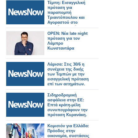
Τέμπη: Εισαγγελική
πρόταση για
παραπομπή
Τριαντόπουλου και
Αγοραστού στο
Ειδικό Δικαστήριο.
OPEN: Νέα late night
πρόταση για τον
Λάμπρο
Κωνσταντάρα
Λάρισα: Στις 30/6 η
συνέχεια της δικής
των Τεμπών με την
εισαγγελική πρόταση
επί των αιτημάτων.
Σιδηροδρομική
ασφάλεια στην ΕΕ:
Επτά κράτη-μέλη
συνυπογράφουν την
πρόταση Κυρανάκη.
Κομισιόν για Ελλάδα:
Πρόοδος στην
οικονομία, συστάσεις