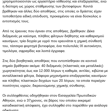
χρησιμοποιούνταν ως εργαστήριο νόθευσης και επεξεργασίας, ενώ
η δεύτερη ως χώρος στάθμευσης των βυτιοφόρων. Κοντά
βρέθηκαν και άλλες δύο αποθήκες, στις οποίες οι δράστες είχαν
τοποθετήσει ειδική επένδυση, προκειμένου να είναι δύσκολος ο
εντοπισμός τους.
Από τις έρευνες που έγιναν στις αποθήκες, βρέθηκαν: Δέκα
δεξαμενές με καύσιμα, πλήθος φίλτρων διήθησης και καθαρισμού
καυσίμων, τρία δοχεία με υγρό που ερευνάται η χημική σύνθεσή
του, τέσσερα φορτηγά βυτιοφόρα, ένα πολυτελές ΙΧ αυτοκίνητο,
τιμολόγια, σφραγίδες και λοιπά έγγραφα.
Στις δύο βοηθητικές αποθήκες που εντοπίσθηκαν σε κοντινό
σημείο βρέθηκαν ακόμα: 40 δεξαμενές (πλαστικές και μεταλλικές)
χωρητικότητας έως και 12.000 λίτρων η καθεμία, αντλίες, κιβώτια με
ανταλλακτικά φίλτρα, διάφορα μηχανήματα επεξεργασίας καυσίμων
και πλήθος πλαστικών δοχείων των 20 λίτρων, τα οποία περιείχαν
ποσότητες υγρών, διερευνώμενης χημικής σύνθεσης.
Οι συλληφθέντες οδηγήθηκαν στον Εισαγγελέα Πρωτοδικών
Αθηνών, ενώ ο 37χρονος, σε βάρος του οποίου εκκρεμεί
καταδικαστική απόφαση, έχει συλληφθεί στο παρελθόν για ανάλογα
αδικήματα.