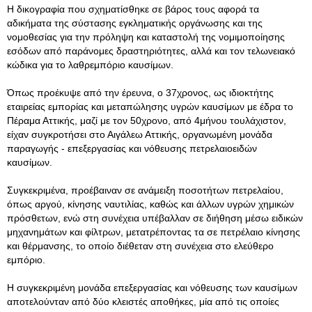
Η δικογραφία που σχηματίσθηκε σε βάρος τους αφορά τα
αδικήματα της σύστασης εγκληματικής οργάνωσης και της
νομοθεσίας για την πρόληψη και καταστολή της νομιμοποίησης
εσόδων από παράνομες δραστηριότητες, αλλά και τον τελωνειακό
κώδικα για το λαθρεμπόριο καυσίμων.
Όπως προέκυψε από την έρευνα, ο 37χρονος, ως ιδιοκτήτης
εταιρείας εμπορίας και μεταπώλησης υγρών καυσίμων με έδρα το
Πέραμα Αττικής, μαζί με τον 50χρονο, από 4μήνου τουλάχιστον,
είχαν συγκροτήσει στο Αιγάλεω Αττικής, οργανωμένη μονάδα
παραγωγής - επεξεργασίας και νόθευσης πετρελαιοειδών
καυσίμων.
Συγκεκριμένα, προέβαιναν σε ανάμειξη ποσοτήτων πετρελαίου,
όπως αργού, κίνησης ναυτιλίας, καθώς και άλλων υγρών χημικών
πρόσθετων, ενώ στη συνέχεια υπέβαλλαν σε διήθηση μέσω ειδικών
μηχανημάτων και φίλτρων, μετατρέποντας τα σε πετρέλαιο κίνησης
και θέρμανσης, το οποίο διέθεταν στη συνέχεια στο ελεύθερο
εμπόριο.
Η συγκεκριμένη μονάδα επεξεργασίας και νόθευσης των καυσίμων
αποτελούνταν από δύο κλειστές αποθήκες, μία από τις οποίες