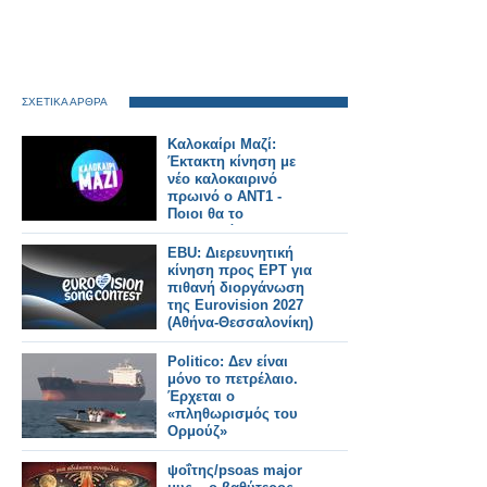
ΣΧΕΤΙΚΑ ΑΡΘΡΑ
Καλοκαίρι Μαζί:
Έκτακτη κίνηση με
νέο καλοκαιρινό
πρωινό ο ΑΝΤ1 -
Ποιοι θα το
παρουσιάζουν και τι
ώρα θα παίζει;
EBU: Διερευνητική
κίνηση προς ΕΡΤ για
πιθανή διοργάνωση
της Eurovision 2027
(Αθήνα-Θεσσαλονίκη)
Politico: Δεν είναι
μόνο το πετρέλαιο.
Έρχεται ο
«πληθωρισμός του
Ορμούζ»
ψοΐτης/psoas major