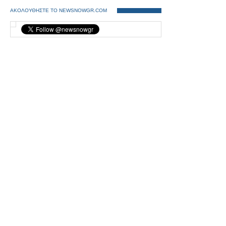
ΑΚΟΛΟΥΘΗΣΤΕ ΤΟ NEWSNOWGR.COM