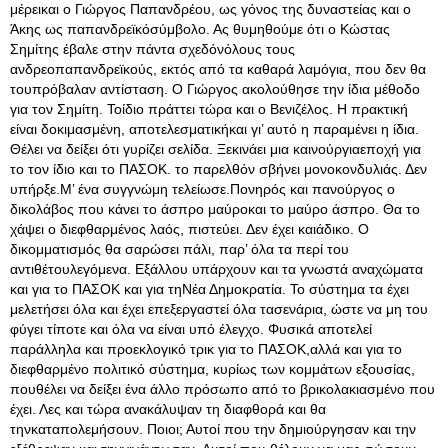
μέρεικαι ο Γιώργος Παπανδρέου, ως γόνος της δυναστείας και ο
Άκης ως παπανδρεϊκόσύμβολο. Ας θυμηθούμε ότι ο Κώστας
Σημίτης έβαλε στην πάντα σχεδόνόλους τους
ανδρεοπαπανδρεϊκούς, εκτός από τα καθαρά λαμόγια, που δεν θα
τουπρόβαλαν αντίσταση. Ο Γιώργος ακολούθησε την ίδια μέθοδο
για τον Σημίτη. Τοίδιο πράττει τώρα και ο Βενιζέλος. Η πρακτική
είναι δοκιμασμένη, αποτελεσματικήκαι γι’ αυτό η παραμένει η ίδια.
Θέλει να δείξει ότι γυρίζει σελίδα. Ξεκινάει μια καινούργιαεποχή για
το τον ίδιο και το ΠΑΣΟΚ. το παρελθόν σβήνει μονοκονδυλιάς. Δεν
υπήρξε.Μ’ ένα συγγνώμη τελείωσε.Πονηρός και πανούργος ο
δικολάβος που κάνει το άσπρο μαύροκαι το μαύρο άσπρο. Θα το
χάψει ο διεφθαρμένος λαός, πιστεύει. Δεν έχει καιάδικο. Ο
δικομματισμός θα σαρώσει πάλι, παρ’ όλα τα περί του
αντιθέτουλεγόμενα. Εξάλλου υπάρχουν και τα γνωστά αναχώματα
και για το ΠΑΣΟΚ και για τηΝέα Δημοκρατία. Το σύστημα τα έχει
μελετήσει όλα και έχει επεξεργαστεί όλα τασενάρια, ώστε να μη του
φύγει τίποτε και όλα να είναι υπό έλεγχο. Φυσικά αποτελεί
παράλληλα και προεκλογικό τρικ για το ΠΑΣΟΚ,αλλά και για το
διεφθαρμένο πολιτικό σύστημα, κυρίως των κομμάτων εξουσίας,
πουθέλει να δείξει ένα άλλο πρόσωπο από το βρικολακιασμένο που
έχει. Λες και τώρα ανακάλυψαν τη διαφθορά και θα
τηνκαταπολεμήσουν. Ποιοι; Αυτοί που την δημιούργησαν και την