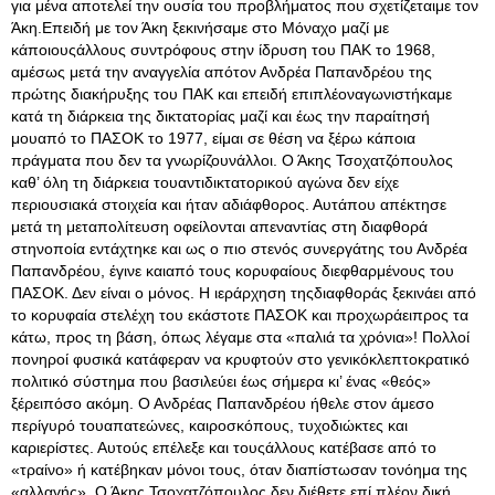
για μένα αποτελεί την ουσία του προβλήματος που σχετίζεταιμε τον
Άκη.Επειδή με τον Άκη ξεκινήσαμε στο Μόναχο μαζί με
κάποιουςάλλους συντρόφους στην ίδρυση του ΠΑΚ το 1968,
αμέσως μετά την αναγγελία απότον Ανδρέα Παπανδρέου της
πρώτης διακήρυξης του ΠΑΚ και επειδή επιπλέοναγωνιστήκαμε
κατά τη διάρκεια της δικτατορίας μαζί και έως την παραίτησή
μουαπό το ΠΑΣΟΚ το 1977, είμαι σε θέση να ξέρω κάποια
πράγματα που δεν τα γνωρίζουνάλλοι. Ο Άκης Τσοχατζόπουλος
καθ’ όλη τη διάρκεια τουαντιδικτατορικού αγώνα δεν είχε
περιουσιακά στοιχεία και ήταν αδιάφθορος. Αυτάπου απέκτησε
μετά τη μεταπολίτευση οφείλονται απεναντίας στη διαφθορά
στηνοποία εντάχτηκε και ως ο πιο στενός συνεργάτης του Ανδρέα
Παπανδρέου, έγινε καιαπό τους κορυφαίους διεφθαρμένους του
ΠΑΣΟΚ. Δεν είναι ο μόνος. Η ιεράρχηση τηςδιαφθοράς ξεκινάει από
το κορυφαία στελέχη του εκάστοτε ΠΑΣΟΚ και προχωράειπρος τα
κάτω, προς τη βάση, όπως λέγαμε στα «παλιά τα χρόνια»! Πολλοί
πονηροί φυσικά κατάφεραν να κρυφτούν στο γενικόκλεπτοκρατικό
πολιτικό σύστημα που βασιλεύει έως σήμερα κι’ ένας «θεός»
ξέρειπόσο ακόμη. Ο Ανδρέας Παπανδρέου ήθελε στον άμεσο
περίγυρό τουαπατεώνες, καιροσκόπους, τυχοδιώκτες και
καριερίστες. Αυτούς επέλεξε και τουςάλλους κατέβασε από το
«τραίνο» ή κατέβηκαν μόνοι τους, όταν διαπίστωσαν τονόημα της
«αλλαγής». Ο Άκης Τσοχατζόπουλος δεν διέθετε επί πλέον δική