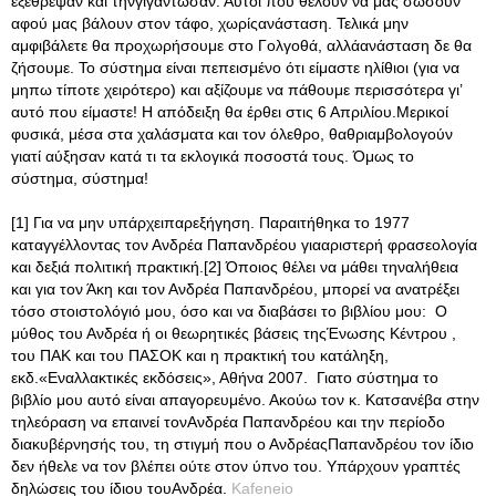
εξέθρεψαν και τηνγιγάντωσαν. Αυτοί που θέλουν να μας σώσουν
αφού μας βάλουν στον τάφο, χωρίςανάσταση. Τελικά μην
αμφιβάλετε θα προχωρήσουμε στο Γολγοθά, αλλάανάσταση δε θα
ζήσουμε. Το σύστημα είναι πεπεισμένο ότι είμαστε ηλίθιοι (για να
μηπω τίποτε χειρότερο) και αξίζουμε να πάθουμε περισσότερα γι’
αυτό που είμαστε! Η απόδειξη θα έρθει στις 6 Απριλίου.Μερικοί
φυσικά, μέσα στα χαλάσματα και τον όλεθρο, θαθριαμβολογούν
γιατί αύξησαν κατά τι τα εκλογικά ποσοστά τους. Όμως το
σύστημα, σύστημα!
[1] Για να μην υπάρχειπαρεξήγηση. Παραιτήθηκα το 1977
καταγγέλλοντας τον Ανδρέα Παπανδρέου γιααριστερή φρασεολογία
και δεξιά πολιτική πρακτική.[2] Όποιος θέλει να μάθει τηναλήθεια
και για τον Άκη και τον Ανδρέα Παπανδρέου, μπορεί να ανατρέξει
τόσο στοιστολόγιό μου, όσο και να διαβάσει το βιβλίου μου: Ο
μύθος του Ανδρέα ή οι θεωρητικές βάσεις τηςΈνωσης Κέντρου ,
του ΠΑΚ και του ΠΑΣΟΚ και η πρακτική του κατάληξη,
εκδ.«Εναλλακτικές εκδόσεις», Αθήνα 2007. Γιατο σύστημα το
βιβλίο μου αυτό είναι απαγορευμένο. Ακούω τον κ. Κατσανέβα στην
τηλεόραση να επαινεί τονΑνδρέα Παπανδρέου και την περίοδο
διακυβέρνησής του, τη στιγμή που ο ΑνδρέαςΠαπανδρέου τον ίδιο
δεν ήθελε να τον βλέπει ούτε στον ύπνο του. Υπάρχουν γραπτές
δηλώσεις του ίδιου τουΑνδρέα.
Kafeneio