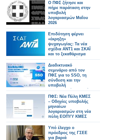
Ο ΠΦΣ ζήτησε και
πήρε παράταση στην
υποβολή
λογαριασμών Μαΐου
2026
Επιδότηση φέρνει
«έκρηξη»
ψυχαγωγίας: Τα νέα
σχέδια ΑΝΤ1 και ΣΚΑΪ
και το ξεκαθάρισμα
στα τηλεπαιχνίδια
Διαδικτυακό
σεμινάριο από τον
ΠΦΣ για το SSO, τη
σύνδεση και την
υποβολή
λογαριασμών στη νέα
πύλη ΕΟΠΥΥ-ΚΜΕΣ
ΠΦΣ: Νέα Πύλη ΚΜΕΣ
– Οδηγίες υποβολής
μηνιαίων
λογαριασμών στη νέα
πύλη ΕΟΠΥΥ ΚΜΕΣ
Υπό έλεγχο ο
πρόεδρος της ΓΣΕΕ
για βαριά