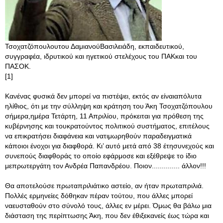
Τσοχατζόπουλουτου ΔαμιανούΒασιλειάδη, εκπαιδευτικού,
συγγραφέα, ιδρυτικού και ηγετικού στελέχους του ΠΑΚκαι του
ΠΑΣΟΚ.
[1] Αθήνα,1
Κανένας φυσικά δεν μπορεί να πιστέψει, εκτός αν είναιαπόλυτα
ηλίθιος, ότι με την σύλληψη και κράτηση του Άκη Τσοχατζόπουλου
σήμερα,ημέρα Τετάρτη, 11 Απριλίου, πρόκειται για πρόθεση της
κυβέρνησης και τουκρατούντος πολιτικού συστήματος, επιτέλους
να επικρατήσει διαφάνεια και νατιμωρηθούν παραδειγματικά
κάποιοι ένοχοι για διαφθορά. Κι’ αυτό μετά από 38 έτησυνεχούς και
συνεπούς διαφθοράς το οποίο εφάρμοσε και εξέθρεψε το ίδιο
μεπρωτεργάτη τον Ανδρέα Παπανδρέου. Ποιον.............. άλλον!!!
Θα αποτελούσε πρωταπριλιάτικο αστείο, αν ήταν πρωταπριλιά
.
Πολλές ερμηνείες δόθηκαν πέραν τούτου, που άλλες μπορεί
ναευσταθούν στο σύνολό τους, άλλες εν μέρει. Όμως θα βάλω μια
διάσταση της περίπτωσης Άκη, που δεν έθιξεκανείς έως τώρα και