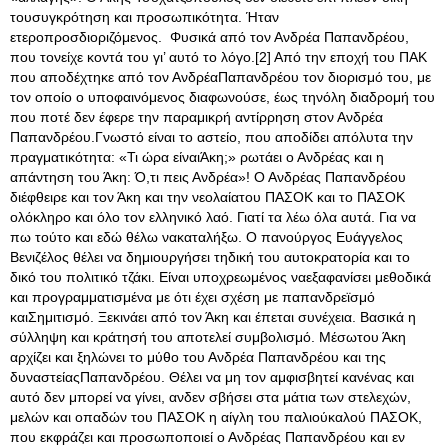
τουσυγκρότηση και προσωπικότητα. Ήταν
ετεροπροσδιοριζόμενος. Φυσικά από τον Ανδρέα Παπανδρέου,
που τονείχε κοντά του γι’ αυτό το λόγο.[2] Από την εποχή του ΠΑΚ
που αποδέχτηκε από τον ΑνδρέαΠαπανδρέου τον διορισμό του, με
τον οποίο ο υποφαινόμενος διαφωνούσε, έως τηνόλη διαδρομή του
που ποτέ δεν έφερε την παραμικρή αντίρρηση στον Ανδρέα
Παπανδρέου.Γνωστό είναι το αστείο, που αποδίδει απόλυτα την
πραγματικότητα: «Τι ώρα είναιΆκη;» ρωτάει ο Ανδρέας και η
απάντηση του Άκη: Ό,τι πεις Ανδρέα»! Ο Ανδρέας Παπανδρέου
διέφθειρε και τον Άκη και την νεολαίατου ΠΑΣΟΚ και το ΠΑΣΟΚ
ολόκληρο και όλο τον ελληνικό λαό. Γιατί τα λέω όλα αυτά. Για να
πω τούτο και εδώ θέλω νακαταλήξω. Ο πανούργος Ευάγγελος
Βενιζέλος θέλει να δημιουργήσει τηδική του αυτοκρατορία και το
δικό του πολιτικό τζάκι. Είναι υποχρεωμένος ναεξαφανίσει μεθοδικά
και προγραμματισμένα με ότι έχει σχέση με παπανδρεϊσμό
καιΣημιτισμό. Ξεκινάει από τον Άκη και έπεται συνέχεια. Βασικά η
σύλληψη και κράτησή του αποτελεί συμβολισμό. Μέσωτου Άκη
αρχίζει και ξηλώνει το μύθο του Ανδρέα Παπανδρέου και της
δυναστείαςΠαπανδρέου. Θέλει να μη τον αμφισβητεί κανένας και
αυτό δεν μπορεί να γίνει, ανδεν σβήσει στα μάτια των στελεχών,
μελών και οπαδών του ΠΑΣΟΚ η αίγλη του παλιούκαλού ΠΑΣΟΚ,
που εκφράζει και προσωποποιεί ο Ανδρέας Παπανδρέου και εν