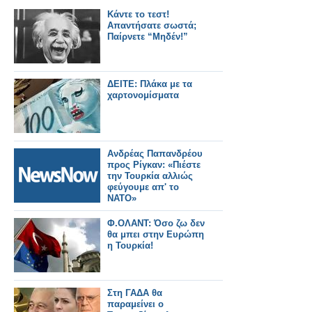
Κάντε το τεστ!
Απαντήσατε σωστά;
Παίρνετε “Μηδέν!”
ΔΕΙΤΕ: Πλάκα με τα
χαρτονομίσματα
Ανδρέας Παπανδρέου
προς Ρίγκαν: «Πιέστε
την Τουρκία αλλιώς
φεύγουμε απ' το
ΝΑΤΟ»
Φ.ΟΛΑΝΤ: Όσο ζω δεν
θα μπει στην Ευρώπη
η Τουρκία!
Στη ΓΑΔΑ θα
παραμείνει ο