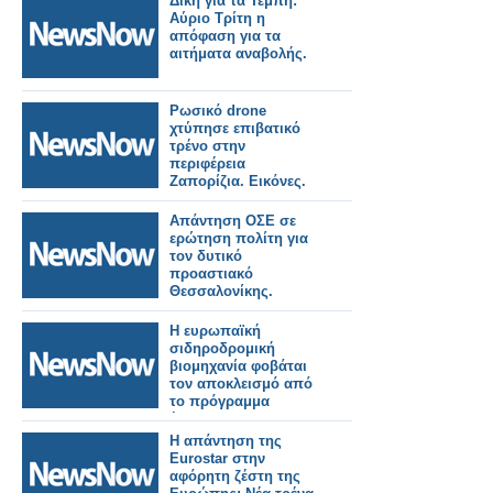
Δίκη για τα Τέμπη:
Αύριο Τρίτη η
απόφαση για τα
αιτήματα αναβολής.
Ρωσικό drone
χτύπησε επιβατικό
τρένο στην
περιφέρεια
Ζαπορίζια. Εικόνες.
Απάντηση ΟΣΕ σε
ερώτηση πολίτη για
τον δυτικό
προαστιακό
Θεσσαλονίκης.
Η ευρωπαϊκή
σιδηροδρομική
βιομηχανία φοβάται
τον αποκλεισμό από
το πρόγραμμα
έρευνας και
ανάπτυξης της ΕΕ
Η απάντηση της
2028-34.
Eurostar στην
αφόρητη ζέστη της