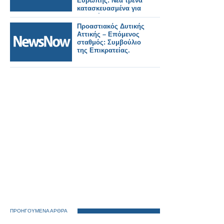
Ευρώπης: Νέα τρένα
κατασκευασμένα για
να αντέχουν σε
θερμοκρασίες 55°C.
Προαστιακός Δυτικής
Αττικής – Επόμενος
σταθμός: Συμβούλιο
της Επικρατείας.
ΠΡΟΗΓΟΥΜΕΝΑ ΑΡΘΡΑ