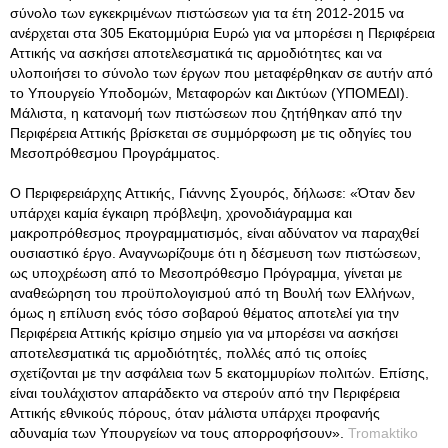
σύνολο των εγκεκριμένων πιστώσεων για τα έτη 2012-2015 να
ανέρχεται στα 305 Εκατομμύρια Ευρώ για να μπορέσει η Περιφέρεια
Αττικής να ασκήσει αποτελεσματικά τις αρμοδιότητες και να
υλοποιήσει το σύνολο των έργων που μεταφέρθηκαν σε αυτήν από
το Υπουργείο Υποδομών, Μεταφορών και Δικτύων (ΥΠΟΜΕΔΙ)
.
Μάλιστα, η κατανομή των πιστώσεων που ζητήθηκαν από την
Περιφέρεια Αττικής βρίσκεται σε συμμόρφωση με τις οδηγίες του
Μεσοπρόθεσμου Προγράμματος.
Ο Περιφερειάρχης Αττικής, Γιάννης Σγουρός, δήλωσε: «Όταν δεν
υπάρχει καμία έγκαιρη πρόβλεψη, χρονοδιάγραμμα και
μακροπρόθεσμος προγραμματισμός, είναι αδύνατον να παραχθεί
ουσιαστικό έργο. Αναγνωρίζουμε ότι η δέσμευση των πιστώσεων,
ως υποχρέωση από το Μεσοπρόθεσμο Πρόγραμμα, γίνεται με
αναθεώρηση του προϋπολογισμού από τη Βουλή των Ελλήνων,
όμως η επίλυση ενός τόσο σοβαρού θέματος αποτελεί για την
Περιφέρεια Αττικής κρίσιμο σημείο για να μπορέσει να ασκήσει
αποτελεσματικά τις αρμοδιότητές, πολλές από τις οποίες
σχετίζονται με την ασφάλεια των 5 εκατομμυρίων πολιτών. Επίσης,
είναι τουλάχιστον απαράδεκτο να στερούν από την Περιφέρεια
Αττικής εθνικούς πόρους, όταν μάλιστα υπάρχει προφανής
αδυναμία των Υπουργείων να τους απορροφήσουν».
Tromaktiko