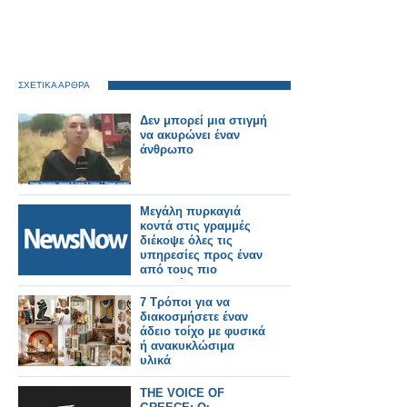
ΣΧΕΤΙΚΑ ΑΡΘΡΑ
Δεν μπορεί μια στιγμή
να ακυρώνει έναν
άνθρωπο
Μεγάλη πυρκαγιά
κοντά στις γραμμές
διέκοψε όλες τις
υπηρεσίες προς έναν
από τους πιο
πολυσύχναστους
σιδηροδρομικούς
7 Τρόποι για να
σταθμούς του
διακοσμήσετε έναν
Λονδίνου.
άδειο τοίχο με φυσικά
ή ανακυκλώσιμα
υλικά
THE VOICE OF