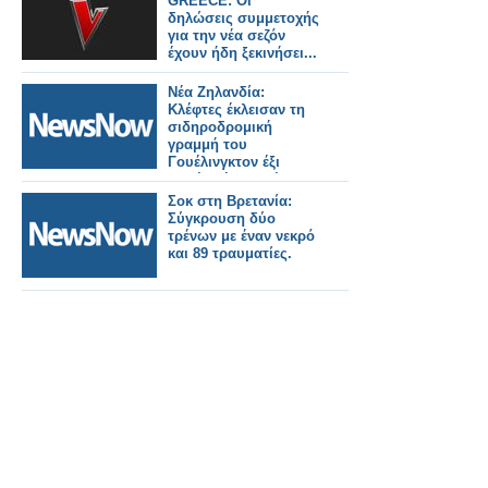
GREECE: Οι
δηλώσεις συμμετοχής
για την νέα σεζόν
έχουν ήδη ξεκινήσει...
Νέα Ζηλανδία:
Κλέφτες έκλεισαν τη
σιδηροδρομική
γραμμή του
Γουέλινγκτον έξι
φορές μέσα σε έναν
μήνα.
Σοκ στη Βρετανία:
Σύγκρουση δύο
τρένων με έναν νεκρό
και 89 τραυματίες.