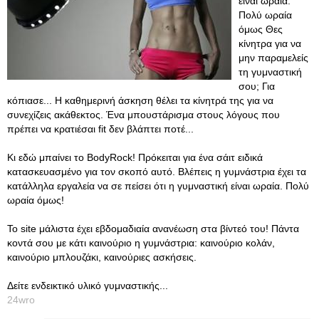
είναι ωραία.
Πολύ ωραία
όμως Θες
κίνητρα για να
μην παραμελείς
τη γυμναστική
σου; Για
κόπιασε... Η καθημερινή άσκηση θέλει τα κίνητρά της για να
συνεχίζεις ακάθεκτος. Ένα μπουστάρισμα στους λόγους που
πρέπει να κρατιέσαι fit δεν βλάπτει ποτέ...
Κι εδώ μπαίνει το BodyRock! Πρόκειται για ένα σάιτ ειδικά
κατασκευασμένο για τον σκοπό αυτό. Βλέπεις η γυμνάστρια έχει τα
κατάλληλα εργαλεία να σε πείσει ότι η γυμναστική είναι ωραία. Πολύ
ωραία όμως!
Το site μάλιστα έχει εβδομαδιαία ανανέωση στα βίντεό του! Πάντα
κοντά σου με κάτι καινούριο η γυμνάστρια: καινούριο κολάν,
καινούριο μπλουζάκι, καινούριες ασκήσεις.
Δείτε ενδεικτικό υλικό γυμναστικής...
24wro