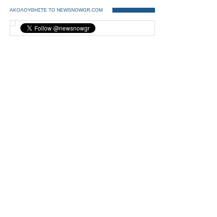
ΑΚΟΛΟΥΘΗΣΤΕ ΤΟ NEWSNOWGR.COM