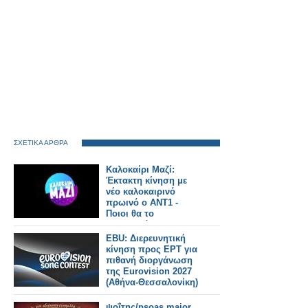
ΣΧΕΤΙΚΑ ΑΡΘΡΑ
Καλοκαίρι Μαζί:
Έκτακτη κίνηση με
νέο καλοκαιρινό
πρωινό ο ΑΝΤ1 -
Ποιοι θα το
παρουσιάζουν και τι
ώρα θα παίζει;
EBU: Διερευνητική
κίνηση προς ΕΡΤ για
πιθανή διοργάνωση
της Eurovision 2027
(Αθήνα-Θεσσαλονίκη)
ψοΐτης/psoas major