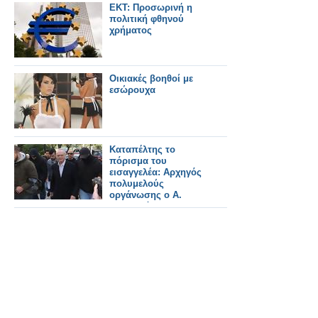
ΕΚΤ: Προσωρινή η
πολιτική φθηνού
χρήματος
Οικιακές βοηθοί με
εσώρουχα
Καταπέλτης το
πόρισμα του
εισαγγελέα: Αρχηγός
πολυμελούς
οργάνωσης ο Α.
Τσοχατζόπουλος