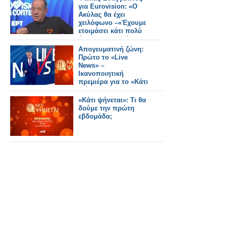
για Eurovision: «Ο
Ακύλας θα έχει
χειλόφωνο –«Έχουμε
ετοιμάσει κάτι πολύ
όμορφο – ο Ακύλας
είναι πανέτοιμος»
Απογευματινή ζώνη:
Πρώτο το «Live
News» –
Ικανοποιητική
πρεμιέρα για το «Κάτι
Ψήνεται»
«Κάτι ψήνεται»: Τι θα
δούμε την πρώτη
εβδομάδα;