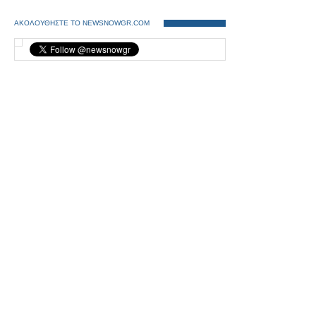
ΑΚΟΛΟΥΘΗΣΤΕ ΤΟ NEWSNOWGR.COM