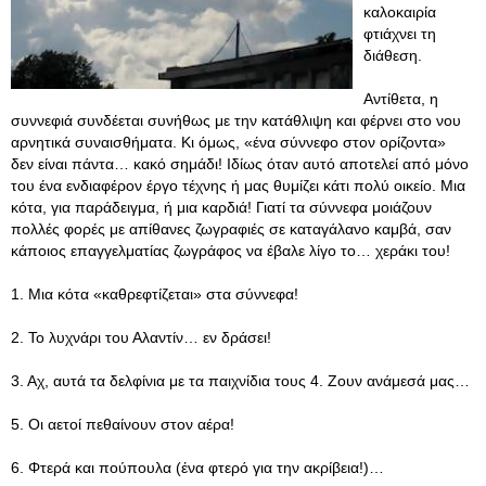
καλοκαιρία
φτιάχνει τη
διάθεση.
Αντίθετα, η
συννεφιά συνδέεται συνήθως με την κατάθλιψη και φέρνει στο νου
αρνητικά συναισθήματα. Κι όμως, «ένα σύννεφο στον ορίζοντα»
δεν είναι πάντα… κακό σημάδι! Ιδίως όταν αυτό αποτελεί από μόνο
του ένα ενδιαφέρον έργο τέχνης ή μας θυμίζει κάτι πολύ οικείο. Μια
κότα, για παράδειγμα, ή μια καρδιά! Γιατί τα σύννεφα μοιάζουν
πολλές φορές με απίθανες ζωγραφιές σε καταγάλανο καμβά, σαν
κάποιος επαγγελματίας ζωγράφος να έβαλε λίγο το… χεράκι του!
1. Μια κότα «καθρεφτίζεται» στα σύννεφα!
2. Το λυχνάρι του Αλαντίν… εν δράσει!
3. Αχ, αυτά τα δελφίνια με τα παιχνίδια τους 4. Ζουν ανάμεσά μας…
5. Οι αετοί πεθαίνουν στον αέρα!
6. Φτερά και πούπουλα (ένα φτερό για την ακρίβεια!)…