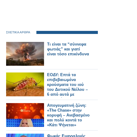
ΣΧΕΤΙΚΑ ΑΡΘΡΑ
Τι είναι τα “σύννεφα
φωτιάς” και γιατί
είναι τόσο επικίνδυνα
ΕΟΔΥ: Επτά τα
επιβεβαιωμένα
κρούσματα του ιού
του Δυτικού Νείλου –
6 από αυτά με
νοσηλεία
Απογευματινή ζώνη:
«The Chase» στην
κορυφή – Ανεβασμένο
και πολύ κοντά το
«Κάτι Ψήνεται»
Φωκάς Ευαγγελινός