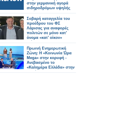
στην γερμανική αγορά
σιδηροδρόμων υψηλής
ταχύτητας.
Σοβαρή καταγγελία του
προέδρου του ΦΣ
Λάρισας για αναφορές
πολιτών σε μόνο κατ’
όνομα «κατ’ οίκον»
διάθεση ΦΥΚ
Πρωινή Ενημερωτική
Ζώνη: Η «Κοινωνία Ώρα
Mega» στην κορυφή -
Ανεβασμένο το
«Καλημέρα Ελλάδα» στην
2η θέση