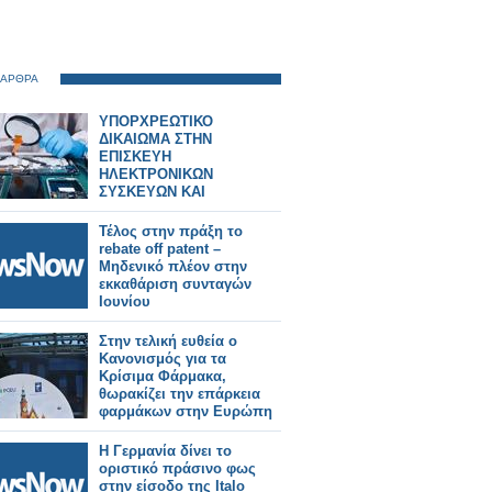
 ΑΡΘΡΑ
ΥΠΟΡΧΡΕΩΤΙΚΟ
ΔΙΚΑΙΩΜΑ ΣΤΗΝ
ΕΠΙΣΚΕΥΗ
ΗΛΕΚΤΡΟΝΙΚΩΝ
ΣΥΣΚΕΥΩΝ ΚΑΙ
SPARTPHONES ΣΤΗΝ
ΕΛΛΑΔΑ
Τέλος στην πράξη το
rebate off patent –
Μηδενικό πλέον στην
εκκαθάριση συνταγών
Ιουνίου
Στην τελική ευθεία ο
Κανονισμός για τα
Κρίσιμα Φάρμακα,
θωρακίζει την επάρκεια
φαρμάκων στην Ευρώπη
Η Γερμανία δίνει το
οριστικό πράσινο φως
στην είσοδο της Italo