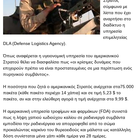
Στρατός
σύμφωνα με
λίστα που έχει
αναρτήσει στο
διαδίκτυο η
υπηρεσία
επιμελητείας
DLA (Defense Logistics Agency).
Όπως αναφέρεται η υγειονομική υπηρεσία του αμερικανικού
Στρατού θέλει να διασφαλίσει πως «οι κρίσιμες δυνάμεις που
επιχειρούν πρέπει να είναι προστατευμένες σε μια περίπτωση ενός
πυρηνικού συμβάντος».
Η ποσότητα που ζητά ο αμερικανικός Στρατός ανέρχεται στα75.000
πακέτα (κάθε πακέτο περιέχει 14 χάπια) και σε τιμή 5,23 $ το
πακέτο, αν και στην ελεύθερη αγορά η τιμή ανέρχεται στα 9,99 $.
Η αμερικανική υπηρεσία τροφίμων και φαρμάκων (FDA) συνιστά
πως η λήψη χαπιού ιωδιούχου καλίου σε ραδιενεργά συμβάντα
εμποδίσει την ραδιενέργεια να απορροφηθεί από το σώμα
προκαλώντας καρκίνο του θυρεοειδούς και μάλιστα ως κατάλληλη
δόση συνίσταται μένα χάπι κάθε ημέρα για 28 ημέρες.