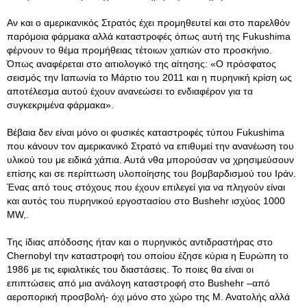
Αν και ο αμερικανικός Στρατός έχει προμηθευτεί και στο παρελθόν
παρόμοια φάρμακα αλλά καταστροφές όπως αυτή της Fukushima
φέρνουν το θέμα προμήθειας τέτοιων χαπιών στο προσκήνιο.
Όπως αναφέρεται στο αιτιολογικό της αίτησης: «Ο πρόσφατος
σεισμός την Ιαπωνία το Μάρτιο του 2011 και η πυρηνική κρίση ως
αποτέλεσμα αυτού έχουν ανανεώσει το ενδιαφέρον για τα
συγκεκριμένα φάρμακα».
Βέβαια δεν είναι μόνο οι φυσικές καταστροφές τύπου Fukushima
που κάνουν τον αμερικανικό Στρατό να επιθυμεί την ανανέωση του
υλικού του με ειδικά χάπια. Αυτά νθα μπορούσαν να χρησιμεύσουν
επίσης και σε περίπτωση υλοποίησης του βομβαρδισμού του Ιράν.
Ένας από τους στόχους που έχουν επιλεγεί για να πληγούν είναι
και αυτός του πυρηνικού εργοστασίου στο Bushehr ισχύος 1000
MW,.
Της ίδιας απόδοσης ήταν και ο πυρηνικός αντιδραστήρας στο
Chernobyl την καταστροφή του οποίου έζησε κύρια η Ευρώπη το
1986 με τις εφιαλτικές του διαστάσεις. Το ποιες θα είναι οι
επιπτώσεις από μια ανάλογη καταστροφή στο Bushehr –από
αεροπορική προσβολή- όχι μόνο στο χώρο της Μ. Ανατολής αλλά