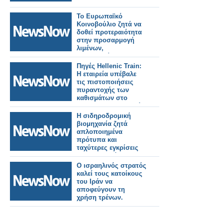
Το Ευρωπαϊκό
Κοινοβούλιο ζητά να
δοθεί προτεραιότητα
στην προσαρμογή
λιμένων,
αεροδρομίων και
σιδηροδρόμων για
Πηγές Hellenic Train:
στρατιωτική χρήση.
H εταιρεία υπέβαλε
τις πιστοποιήσεις
πυραντοχής των
καθισμάτων στo
Intercity 62 που ζητά
η ΡΑΣ
Η σιδηροδρομική
βιομηχανία ζητά
απλοποιημένα
πρότυπα και
ταχύτερες εγκρίσεις
για την επιτάχυνση
της ανάπτυξης του
Ο ισραηλινός στρατός
ERTMS και την
καλεί τους κατοίκους
επίτευξη των στόχων
του Ιράν να
του ΔΕΔ-Μ σε όλη την
αποφεύγουν τη
Ευρώπη.
χρήση τρένων.