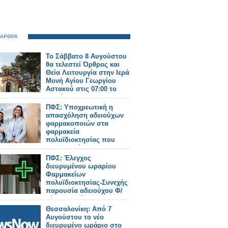
 ΑΡΘΡΑ
Το Σάββατο 8 Αυγούστου
θα τελεστεί Όρθρος και
Θεία Λειτουργία στην Ιερά
Μονή Αγίου Γεωργίου
Αστακού στις 07:00 το
πρωί.
ΠΦΣ: Υποχρεωτική η
απασχόληση αδειούχων
φαρμακοποιών στα
φαρμακεία
πολυϊδιοκτησίας που
λειτουργούν με
διευρυμένο ωράριο
ΠΦΣ: Έλεγχος
διευρυμένου ωραρίου
Φαρμακείων
πολυϊδιοκτησίας-Συνεχής
παρουσία αδειούχου Φ/
ού στο ωράριο!
Θεσσαλονίκη: Από 7
Αυγούστου το νέο
διευρυμένο ωράριο στο