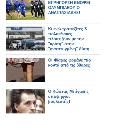
ΕΓΡΗΓΟΡΣΗ ΕΝΟΨΕΙ
ΟΛΥΜΠΙΑΚΟΥ Ο
ΑΝΑΣΤΑΣΙΑΔΗΣ!
Κι ενώ τραπεζίτες &
πολυεθνικές
πλουτίζουν με την
"κρίση" στην
"αναπτυγμένη" δύση,
στην Αργεντινή
εθνικοποιούν το
Οι 40αρες φοράνε πιο
πετρέλαιο...
κοντά από τις 30αρες
Ο Κώστας Μπίγαλης
υποψήφιος
βουλευτής!