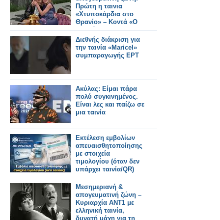
Πρώτη η ταινια
«Χτυποκάρδια στο
Θρανίο» – Κοντά «Ο
Ξυπνάκιας» και
«Καλύτερα δε Γίνεται»
Διεθνής διάκριση για
την ταινία «Maricel»
συμπαραγωγής ΕΡΤ
Ακύλας: Eίμαι πάρα
πολύ συγκινημένος.
Είναι λες και παίζω σε
μια ταινία
Εκτέλεση εμβολίων
απευαισθητοποίησης
με στοιχεία
τιμολογίου (όταν δεν
υπάρχει ταινία/QR)
Μεσημεριανή &
απογευματινή ζώνη –
Κυριαρχία ΑΝΤ1 με
ελληνική ταινία,
δυνατή μάχη για τη