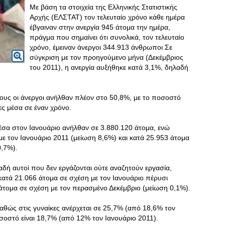
Με βάση τα στοιχεία της Ελληνικής Στατιστικής
Αρχής (ΕΛΣΤΑΤ) τον τελευταίο χρόνο κάθε ημέρα
έβγαιναν στην ανεργία 945 άτομα την ημέρα,
πράγμα που σημαίνει ότι συνολικά, τον τελευταίο
χρόνο, έμειναν άνεργοι 344.913 άνθρωποι Σε
σύγκριση με τον προηγούμενο μήνα (Δεκέμβριος
του 2011), η ανεργία αυξήθηκε κατά 3,1%, δηλαδή
νέους οι άνεργοι ανήλθαν πλέον στο 50,8%, με το ποσοστό
ες μέσα σε έναν χρόνο.
έσα στον Ιανουάριο ανήλθαν σε 3.880.120 άτομα, ενώ
ε τον Ιανουάριο 2011 (μείωση 8,6%) και κατά 25.953 άτομα
0,7%).
δή αυτοί που δεν εργάζονται ούτε αναζητούν εργασία,
κατά 21.066 άτομα σε σχέση με τον Ιανουάριο πέρυσι
άτομα σε σχέση με τον περασμένο Δεκέμβριο (μείωση 0,1%).
αθώς στις γυναίκες ανέρχεται σε 25,7% (από 18,6% τον
σοστό είναι 18,7% (από 12% τον Ιανουάριο 2011).