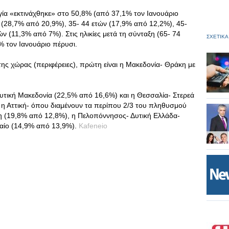
ργία «εκτινάχθηκε» στο 50,8% (από 37,1% τον Ιανουάριο
ών (28,7% από 20,9%), 35- 44 ετών (17,9% από 12,2%), 45-
ν (11,3% από 7%). Στις ηλικίες μετά τη σύνταξη (65- 74
ΣΧΕΤΙΚΑ
% τον Ιανουάριο πέρυσι.
ης χώρας (περιφέρειες), πρώτη είναι η Μακεδονία- Θράκη με
υτική Μακεδονία (22,5% από 16,6%) και η Θεσσαλία- Στερεά
η Αττική- όπου διαμένουν τα περίπου 2/3 του πληθυσμού
η (19,8% από 12,8%), η Πελοπόννησος- Δυτική Ελλάδα-
ιγαίο (14,9% από 13,9%).
Kafeneio