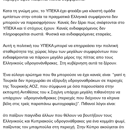
Κατα τη γνώμη μου, το ΥΠΕΚΑ έχει φτειάξει μια κλειστή ομάδα
εμπίστων στην οποία τα πραγματικά Ελληνικά συμφέροντα δεν
μπορούν να παρεισφρήσουν. Κανείς δεν ξέρει πως σκέφτονται στο
ΥΠΕΚΑ και τί στόχους έχουν. Κανείς ενδιαφερόμενος δεν
πληροφορείται σωστά. Φυσικά και ενδιαφερόμενες εταιρείες.
Αυτή η πολιτική του ΥΠΕΚΑ μπορεί να επηρρεάσει την πολιτική
σταθερότητα της χώρας λόγω των μεγάλων συμφερόντων που
ενδιαφέρονται να πάρουν μεγάλο μέρος της πίττας απο τους
Ελληνικούς υδρογονάνθρακες. Στη κυβέρνηση αυτά τα ξέρουν.
Ένα εύλογο ερώτημα που θα μπορούσε να έχει κανείς είναι “γιατί η
Τουρκία δεν προχωράει σε εξόρυξη υδρογοναθράκων σε περιοχές
της Τουρκικής ΑΟΖ, που σύμφωνα με όσα παρουσίασα στην
εκπομπή Αντιθέσεις του κ.Σαχίνη υπάρχει μεγάλη πιθανότητα να
υπάρχουν υδρογονάνθρακες (περιοχές που δείχνουν τα κίτρινα
βέλη στις τρείς παραπάνω φωτογραφίες)”. Πιθανοί λόγοι είναι:
ότι παίζουν παιγνίδια άλλων που θέλουν να βουτήξουν τους
Ελληνικούς και Κυπριακούς υδρογονάθρακες για ένα κομμάτι ψωμί,
παίζοντας τον μπαμπούλα στη περιοχή. Στην Κύπρο ακούγεται ότι