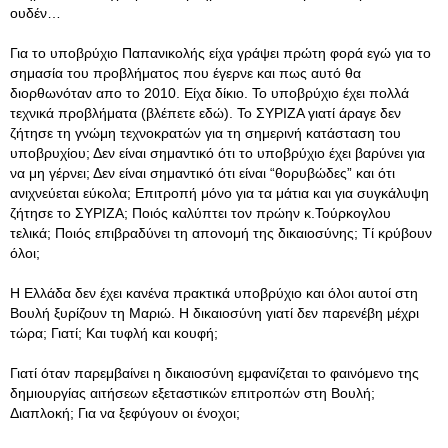
ουδέν…
Για το υποβρύχιο Παπανικολής είχα γράψει πρώτη φορά εγώ για το
σημασία του προβλήματος που έγερνε και πως αυτό θα
διορθωνόταν απο το 2010. Είχα δίκιο. Το υποβρύχιο έχει πολλά
τεχνικά προβλήματα (βλέπετε εδώ). Το ΣΥΡΙΖΑ γιατί άραγε δεν
ζήτησε τη γνώμη τεχνοκρατών για τη σημερινή κατάσταση του
υποβρυχίου; Δεν είναι σημαντικό ότι το υποβρύχιο έχει βαρύνει για
να μη γέρνει; Δεν είναι σημαντικό ότι είναι “θορυβώδες” και ότι
ανιχνεύεται εύκολα; Επιτροπή μόνο για τα μάτια και για συγκάλυψη
ζήτησε το ΣΥΡΙΖΑ; Ποιός καλύπτει τον πρώην κ.Τούρκογλου
τελικά; Ποιός επιβραδύνει τη απονομή της δικαιοσύνης; Τί κρύβουν
όλοι;
Η Ελλάδα δεν έχει κανένα πρακτικά υποβρύχιο και όλοι αυτοί στη
Βουλή ξυρίζουν τη Μαριώ. H δικαιοσύνη γιατί δεν παρενέβη μέχρι
τώρα; Γιατί; Και τυφλή και κουφή;
Γιατί όταν παρεμβαίνει η δικαιοσύνη εμφανίζεται το φαινόμενο της
δημιουργίας αιτήσεων εξεταστικών επιτροπών στη Βουλή;
Διαπλοκή; Για να ξεφύγουν οι ένοχοι;