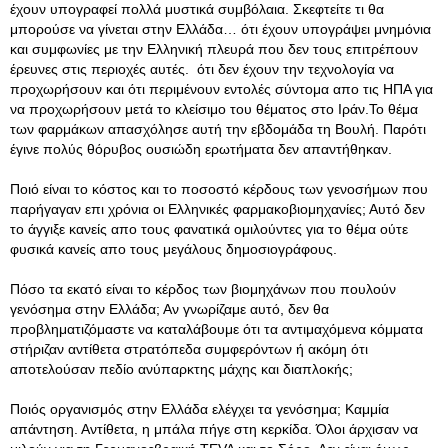
έχουν υπογραφεί πολλά μυστικά συμβόλαια. Σκεφτείτε τι θα
μπορούσε να γίνεται στην Ελλάδα… ότι έχουν υπογράψει μνημόνια
και συμφωνίες με την Ελληνική πλευρά που δεν τους επιτρέπουν
έρευνες στις περιοχές αυτές. ότι δεν έχουν την τεχνολογία να
προχωρήσουν και ότι περιμένουν εντολές σύντομα απο τις ΗΠΑ για
να προχωρήσουν μετά το κλείσιμο του θέματος στο Ιράν.To θέμα
των φαρμάκων απασχόλησε αυτή την εβδομάδα τη Βουλή. Παρότι
έγινε πολύς θόρυβος ουσιώδη ερωτήματα δεν απαντήθηκαν.
Ποιό είναι το κόστος και το ποσοστό κέρδους των γενοσήμων που
παρήγαγαν επι χρόνια οι Ελληνικές φαρμακοβιομηχανίες; Αυτό δεν
το άγγιξε κανείς απο τους φανατικά ομιλούντες για το θέμα ούτε
φυσικά κανείς απο τους μεγάλους δημοσιογράφους.
Πόσo τα εκατό είναι το κέρδος των βιομηχάνων που πουλούν
γενόσημα στην Ελλάδα; Αν γνωρίζαμε αυτό, δεν θα
προβληματιζόμαστε να καταλάβουμε ότι τα αντιμαχόμενα κόμματα
στήριζαν αντίθετα στρατόπεδα συμφερόντων ή ακόμη ότι
αποτελούσαν πεδίο ανύπαρκτης μάχης και διαπλοκής;
Ποιός οργανισμός στην Ελλάδα ελέγχει τα γενόσημα; Καμμία
απάντηση. Αντίθετα, η μπάλα πήγε στη κερκίδα. Όλοι άρχισαν να