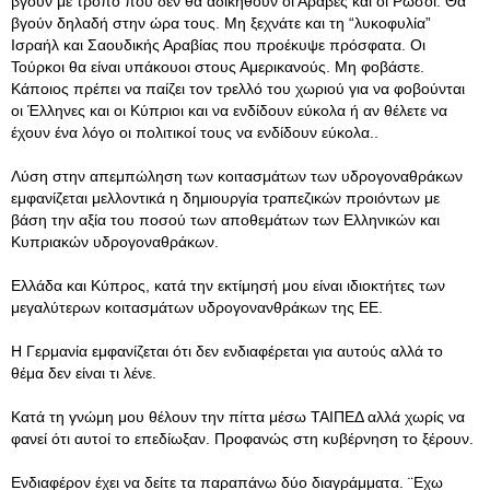
βγούν με τρόπο που δεν θα αδικηθούν οι Άραβες και οι Ρώσοι. Θα
βγούν δηλαδή στην ώρα τους. Μη ξεχνάτε και τη “λυκοφυλία”
Ισραήλ και Σαουδικής Αραβίας που προέκυψε πρόσφατα. Οι
Τούρκοι θα είναι υπάκουοι στους Αμερικανούς. Μη φοβάστε.
Κάποιος πρέπει να παίζει τον τρελλό του χωριού για να φοβούνται
οι Έλληνες και οι Κύπριοι και να ενδίδουν εύκολα ή αν θέλετε να
έχουν ένα λόγο οι πολιτικοί τους να ενδίδουν εύκολα..
Λύση στην απεμπώληση των κοιτασμάτων των υδρογοναθράκων
εμφανίζεται μελλοντικά η δημιουργία τραπεζικών προιόντων με
βάση την αξία του ποσού των αποθεμάτων των Ελληνικών και
Κυπριακών υδρογοναθράκων.
Ελλάδα και Κύπρος, κατά την εκτίμησή μου είναι ιδιοκτήτες των
μεγαλύτερων κοιτασμάτων υδρογονανθράκων της ΕΕ.
Η Γερμανία εμφανίζεται ότι δεν ενδιαφέρεται για αυτούς αλλά το
θέμα δεν είναι τι λένε.
Κατά τη γνώμη μου θέλουν την πίττα μέσω ΤΑΙΠΕΔ αλλά χωρίς να
φανεί ότι αυτοί το επεδίωξαν. Προφανώς στη κυβέρνηση το ξέρουν.
Ενδιαφέρον έχει να δείτε τα παραπάνω δύο διαγράμματα. ¨Εχω