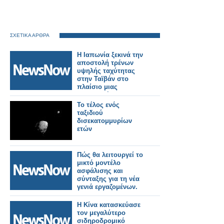
ΣΧΕΤΙΚΑ ΑΡΘΡΑ
Η Ιαπωνία ξεκινά την
αποστολή τρένων
υψηλής ταχύτητας
στην Ταϊβάν στο
πλαίσιο μιας
σημαντικής
σιδηροδρομικής
Το τέλος ενός
παραγγελίας.
ταξιδιού
δισεκατομμυρίων
ετών
Πώς θα λειτουργεί το
μικτό μοντέλο
ασφάλισης και
σύνταξης για τη νέα
γενιά εργαζομένων.
Η Κίνα κατασκεύασε
τον μεγαλύτερο
σιδηροδρομικό