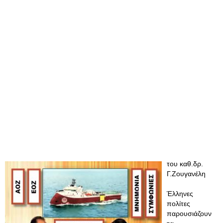
του καθ.δρ.
Γ.Ζουγανέλη
Έλληνες
πολίτες
παρουσιάζουν