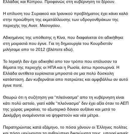
Ελλάδας και Κύπρου. Προφανώς στη κυβέρνηση το ξέρουν.
Η επίλυση του Συριακού και Ιρανικού προβλήματος έχει κάνει καλό
στην προώθηση της εκμετάλλευσης των υδρογονθράκων της
περιοχής της Ανατ. Μεσογείου.
Αδικημένος της υπόθεσης η Κίνα, που διαφαίνεται ότι αδικήθηκε
στη μοιρασιά που έγινε. Για τη δημιουργία του Κουρδιστάν
μιλήσαμε απο το 2012 (βλέπετε εδώ).
Το Ισραήλ δεν έχει αδικηθεί απο τον τρόπο που επέλυσαν τα
θέματα της περιοχής οι ΗΠΑ και η Ρωσία, έστω προσωρινά. Η
Ελλάδα αντίθετα ευρίσκεται μπροστά σε μια πολύ δύσκολη
κατάσταση. Δεν κυβερνάται απο πατριώτες και αμφιβάλλω αν αυτό
έγινε ποτέ.
Θεωρώ ότι η συζήτηση για “πλεόνασμα” απο τη κυβέρνηση είναι
κάτι πολύ αστείο, γιατί κάθε “πλεόνασμα” δεν έχει αξία όταν το ΑΕΠ
της χώρας μικραίνει, το εξωτερικό δάνειο αυξάνει και μετά το
Δεκέμβρη αναμένονται να ψηφιστούν και νέα μέτρα.
Παρατηρώντας κατά εξάμηνο, το πόσα χάνουν οι Έλληνες πολίτες
και πόσο μειώνονται τα ανθρώπινα δικαιώματα τους, μπορεί κανείς