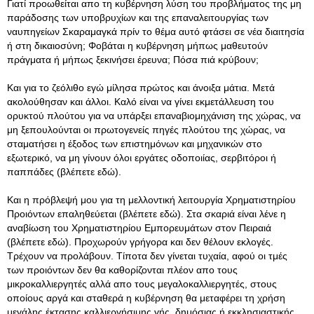
Γιατί προωθείται απο τη κυβέρνηση λύση του προβλήματος της μη
παράδοσης των υποβρυχίων και της επαναλειτουργίας των
ναυπηγείων Σκαραμαγκά πρίν το θέμα αυτό φτάσει σε νέα διαιτησία
ή στη δικαιοσύνη; Φοβάται η κυβέρνηση μήπως μαθευτούν
πράγματα ή μήπως ξεκινήσει έρευνα; Πόσα πιά κρύβουν;
Και για το ζεόλιθο εγώ μίλησα πρώτος και άνοιξα μάτια. Μετά
ακολούθησαν και άλλοι. Καλό είναι να γίνει εκμετάλλευση του
ορυκτού πλούτου για να υπάρξει επαναβιομηχάνιση της χώρας, να
μη ξεπουλούνται οι πρωτογενείς πηγές πλούτου της χώρας, να
σταματήσει η έξοδος των επιστημόνων και μηχανικών στο
εξωτερικό, να μη γίνουν όλοι εργάτες οδοποιίας, σερβιτόροι ή
παππάδες (βλέπετε εδώ).
Και η πρόβλεψή μου για τη μελλοντική λειτουργία Χρηματιστηρίου
Προιόντων επαληθεύεται (βλέπετε εδώ). Στα σκαριά είναι λένε η
αναβίωση του Χρηματιστηρίου Εμπορευμάτων στον Πειραιά
(βλέπετε εδώ). Προχωρούν γρήγορα και δεν θέλουν εκλογές.
Τρέχουν να προλάβουν. Τίποτα δεν γίνεται τυχαία, αφού οι τμές
των προιόντων δεν θα καθορίζονται πλέον απο τους
μικροκαλλιεργητές αλλά απο τους μεγαλοκαλλιεργητές, στους
οποίους αργά και σταθερά η κυβέρνηση θα μεταφέρει τη χρήση
μεγάλης έκτασης καλλιεργήσιμης γής, δημόσιας ή εκκλησιαστικής,