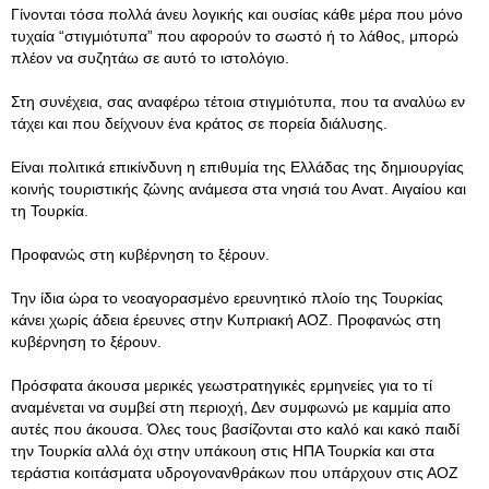
Γίνονται τόσα πολλά άνευ λογικής και ουσίας κάθε μέρα που μόνο
τυχαία “στιγμιότυπα” που αφορούν το σωστό ή το λάθος, μπορώ
πλέον να συζητάω σε αυτό το ιστολόγιο.
Στη συνέχεια, σας αναφέρω τέτοια στιγμιότυπα, που τα αναλύω εν
τάχει και που δείχνουν ένα κράτος σε πορεία διάλυσης.
Είναι πολιτικά επικίνδυνη η επιθυμία της Ελλάδας της δημιουργίας
κοινής τουριστικής ζώνης ανάμεσα στα νησιά του Ανατ. Αιγαίου και
τη Τουρκία.
Προφανώς στη κυβέρνηση το ξέρουν.
Την ίδια ώρα το νεοαγορασμένο ερευνητικό πλοίο της Τουρκίας
κάνει χωρίς άδεια έρευνες στην Κυπριακή ΑΟΖ. Προφανώς στη
κυβέρνηση το ξέρουν.
Πρόσφατα άκουσα μερικές γεωστρατηγικές ερμηνείες για το τί
αναμένεται να συμβεί στη περιοχή, Δεν συμφωνώ με καμμία απο
αυτές που άκουσα. Όλες τους βασίζονται στο καλό και κακό παιδί
την Τουρκία αλλά όχι στην υπάκουη στις ΗΠΑ Τουρκία και στα
τεράστια κοιτάσματα υδρογονανθράκων που υπάρχουν στις ΑΟΖ