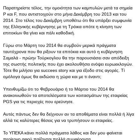
Παρατηρείστε τέλος, την ομοιότητα των καμπυλών μετά τα σημεία
P και F, που αντιστοιχούν στο μήνα Δεκέμβρη του 2013 και του
2014. Στο τέλος του Δεκέμβρη υποθέτω ότι θα υπάρξει συμφωνία
της Ελληνικής κυβέρνησης με τη Τρόικα οπότε η κίνηση των
επιτοκίων θα γίνει και πάλι καθοδική.
Γύρω στο Μάρτη του 2014 θα συμβούν μερικά πράγματα
ταυτόχρονα που θα ρίξουν τα επιτόκια και αυτό η κυβέρνηση
Σαμαλά - πρώην Τούρκογλου θα την παρουσιάσει σαν απόδειξη
της σωστής πολιτικής που έχει ακολουθήσει ενόψει ευρωεκλογών.
Τότε θα μιλήσει για succees story και για έξοδο στις αγορές. Τί
ομόλογα όμως θα εκδώσει η χώρα και με τι έναντι;
Υπενθυμίζω ότι το Φεβρουάριο ή το Μάρτιο του 2014 θα
ανακοινωθούν τα αποτελέσματα των κοιτασμάτων της εταιρείας
PGS για τις περιοχές που ερεύνησε.
Αυτές πάντως δεν θα δείχνουν αν τα αποθέματα είναι πολλά ή λίγα
αλλά τις καλύτερες θέσεις για να τρυπήσουν οι εταιρείες.
Το ΥΠΕΚΑ κάνει πολλά πράγματα λάθος και δεν μου φαίνεται
περίεργο αφού παίζονται πολλά συμφέροντα.