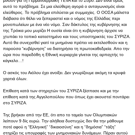
μιλούν για τη Γερμανοεβραική ΤΕVA και το Σόρο. Δεν είναι όμως
αυτό το πρόβλημα. Σε μια ελεύθερη αγορά ο ανταγωνισμός είναι
ελεύθερος. Το πρόβλημα επιλύεται με συμμαχίες. Ο ΟΟΣΑ μάλιστα
διάβασα ότι θέλει να ξεπεραστεί και ο νόμος της Ελλάδας περι
μονοπωλείων με ένα νέο νόμο. Σαν δάκτυλος της κυβέρνησης και
της Τρόικα μου μυρίζει Η ουσία είναι ότι η κυβέρνηση άρχισε να
χτυπάει το τοπικό κατεστημένο και τους υποστηρικτές του ΣΥΡΙΖΑ.
Αυτό θα συνεχισθεί γιατί τα μνημόνια πρέπει να εκτελεσθούν και η
παρούσα “κυβέρνηση” να διατηρήσει τη πρωτοκαθεδρεία. Aπο την
ώρα που παρεδόθη η Εθνική κυριαρχία γίνεται της αρπαχτής το
κάγκελο…!
Ο ασκός του Αιόλου έχει ανοίξει. Δεν γνωρίζουμε ακόμη τα κρυφά
χαρτιά όλων.
Επίθεση κατά των στηριχτών του ΣΥΡΙΖΑ ξέσπασε και με την
επίθεση κατά της Αγγελοπούλου που όπως έχει ακουστεί ποντάρει
στο ΣΥΡΙΖΑ.
Της βρήκαν από την ΕΕ, ότι απο το ταμείο των Ολυμπιακών
λείπουν 9 δίς ευρώ. Την αλήθεια δυστυχώς δεν θα την μάθουμε
ποτέ αφού η “Ελληνική” “δικαιοσύνη” και η “δημόσια” “τάξη”
στηρίζει τις υπογραφές των μνημονιακών δυνάμεων. Πέραν αυτού