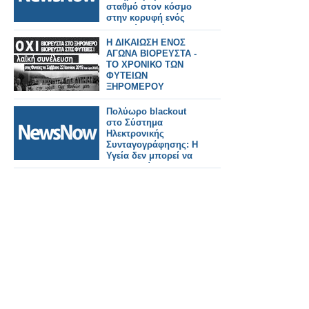
σταθμό στον κόσμο
στην κορυφή ενός
βουνού σε μόλις 38
μήνες!
Η ΔΙΚΑΙΩΣΗ ΕΝΟΣ
ΑΓΩΝΑ ΒΙΟΡΕΥΣΤΑ -
ΤΟ ΧΡΟΝΙΚΟ ΤΩΝ
ΦΥΤΕΙΩΝ
ΞΗΡΟΜΕΡΟΥ
Πολύωρο blackout
στο Σύστημα
Ηλεκτρονικής
Συνταγογράφησης: Η
Υγεία δεν μπορεί να
λειτουργεί με…
"δανεικά"