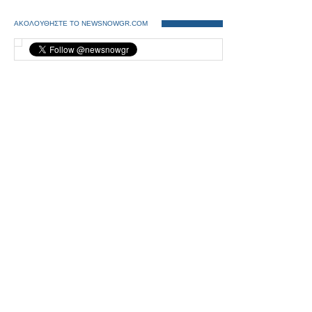
ΑΚΟΛΟΥΘΗΣΤΕ ΤΟ NEWSNOWGR.COM