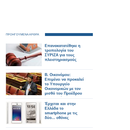
ΠΡΟΗΓΟΥΜΕΝΑ ΑΡΘΡΑ
Επανακατατέθηκε η
τροπολογία του
ΣΥΡΙΖΑ για τους
πλειστηριασμούς
Β. Οικονόμου:
Επιμένει να προκαλεί
το Υπουργείο
Οικονομικών με τον
μισθό του Προέδρου
του Ταμείου
Χρηματοπιστωτικής
Έρχεται και στην
Σταθερότητας
Ελλάδα το
smartphone με τις
δύο... οθόνες