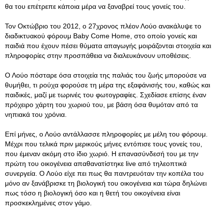
θα του επέτρεπε κάποια μέρα να ξαναβρεί τους γονείς του.
Τον Οκτώβριο του 2012, ο 27χρονος πλέον Λούο ανακάλυψε το
διαδικτυακού φόρουμ Baby Come Home, στο οποίο γονείς και
παιδιά που έχουν πέσει θύματα απαγωγής μοιράζονται στοιχεία και
πληροφορίες στην προσπάθεια να διαλευκάνουν υποθέσεις.
Ο Λούο πόσταρε όσα στοιχεία της παλιάς του ζωής μπορούσε να
θυμήθει, τι ρούχα φορούσε τη μέρα της εξαφάνισής του, καθώς και
παιδικές, μαζί με τωρινές του φωτογραφίες. Σχεδίασε επίσης έναν
πρόχειρο χάρτη του χωριού του, με βάση όσα θυμόταν από τα
νηπιακά του χρόνια.
Επί μήνες, ο Λούο αντάλλασσε πληροφορίες με μέλη του φόρουμ.
Μέχρι που τελικά πριν μερικούς μήνες εντόπισε τους γονείς του,
που έμεναν ακόμη στο ίδιο χωριό. Η επανασύνδεσή του με την
πρώτη του οικογένεια απαθανατίστηκε live από τηλεοπτικά
συνεργεία. Ο Λούο είχε πει πως θα παντρευόταν την κοπέλα του
μόνο αν ξανάβρισκε τη βιολογική του οικογένεια και τώρα δηλώνει
πως τόσο η βιολογική όσο και η θετή του οικογένεια είναι
προσκεκλημένες στον γάμο.