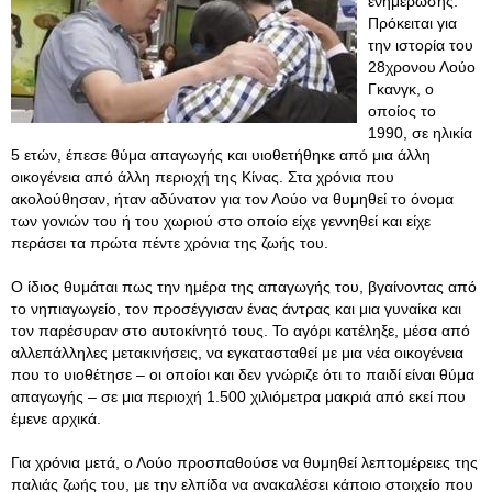
ενημέρωσης.
Πρόκειται για
την ιστορία του
28χρονου Λούο
Γκανγκ, ο
οποίος το
1990, σε ηλικία
5 ετών, έπεσε θύμα απαγωγής και υιοθετήθηκε από μια άλλη
οικογένεια από άλλη περιοχή της Κίνας. Στα χρόνια που
ακολούθησαν, ήταν αδύνατον για τον Λούο να θυμηθεί το όνομα
των γονιών του ή του χωριού στο οποίο είχε γεννηθεί και είχε
περάσει τα πρώτα πέντε χρόνια της ζωής του.
Ο ίδιος θυμάται πως την ημέρα της απαγωγής του, βγαίνοντας από
το νηπιαγωγείο, τον προσέγγισαν ένας άντρας και μια γυναίκα και
τον παρέσυραν στο αυτοκίνητό τους. Το αγόρι κατέληξε, μέσα από
αλλεπάλληλες μετακινήσεις, να εγκατασταθεί με μια νέα οικογένεια
που το υιοθέτησε – οι οποίοι και δεν γνώριζε ότι το παιδί είναι θύμα
απαγωγής – σε μια περιοχή 1.500 χιλιόμετρα μακριά από εκεί που
έμενε αρχικά.
Για χρόνια μετά, ο Λούο προσπαθούσε να θυμηθεί λεπτομέρειες της
παλιάς ζωής του, με την ελπίδα να ανακαλέσει κάποιο στοιχείο που