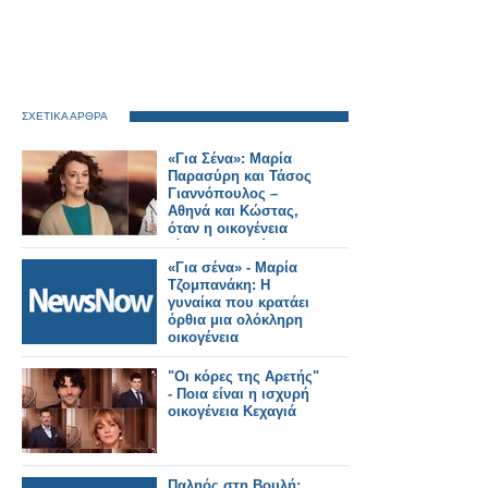
ΣΧΕΤΙΚΑ ΑΡΘΡΑ
«Για Σένα»: Μαρία
Παρασύρη και Τάσος
Γιαννόπουλος –
Αθηνά και Κώστας,
όταν η οικογένεια
γίνεται καταφύγιο
«Για σένα» - Μαρία
Τζομπανάκη: Η
γυναίκα που κρατάει
όρθια μια ολόκληρη
οικογένεια
"Οι κόρες της Αρετής"
- Ποια είναι η ισχυρή
οικογένεια Κεχαγιά
Παληός στη Βουλή: