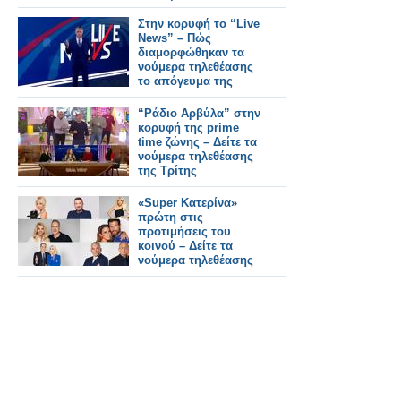
τηλεθέασης
Στην κορυφή το “Live
News” – Πώς
διαμορφώθηκαν τα
νούμερα τηλεθέασης
το απόγευμα της
Τρίτης
“Ράδιο Αρβύλα” στην
κορυφή της prime
time ζώνης – Δείτε τα
νούμερα τηλεθέασης
της Τρίτης
«Super Κατερίνα»
πρώτη στις
προτιμήσεις του
κοινού – Δείτε τα
νούμερα τηλεθέασης
της Παρασκευής -
Συνεχίζει στην 4η
θέση ο Λιάγκας