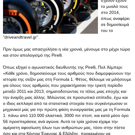
σχεδόν έχουν
το μυαλό τους
στο 2014,
όπως αναφέρει
σε δημοσίευμά
του το
"driveandtravel.gr".
Πριν όμως μας απασχολήσει η νέα χρονιά, μένουμε στο μέχρι τώρα
και στον απολογισμό της Pirelli.
Όπως εξηγεί ο αγωνιστικός διευθυντής της Pirelli, Πολ Χέμπερι:
«Κάθε χρόνο, δημοσιεύουμε τους αριθμούς που διαμορφώνουν την
ιστορία της σεζόν μας στη Formula 1. Φέτος, θέλουμε να μιλήσουμε
για όλους τους αριθμούς που χαρακτήρισαν την τριετή περίοδο
μεταξύ 2011 και 2013, σηματοδοτώντας το τέλος μιας εποχής και
την έναρξη μιας άλλης. Μιλώντας σε προσωπικό επίπεδο, έχω και
ο ίδιος εκπλαγεί από τα στατιστικά στοιχεία που συγκέντρωσαν οι
μηχανικοί μας για την πρώτη φάση συνεργασίας μας με τη Formula
1: πάνω από 110.000 ελαστικά, 3000 πιτ στοπ, και κατά μέσο όρο
56 προσπεράσεις ανά αγώνα. Αυτά τα τρία χρόνια είχαμε την
αμέριστη αφοσίωση όλων των ανθρώπων μας, τόσο στην πίστα
όσο και στα Κέντρα Έρευνας & Εξέλιξης, προκειμένου να