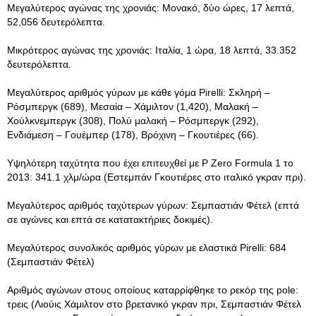
Μεγαλύτερος αγώνας της χρονιάς: Μονακό, δύο ώρες, 17 λεπτά,
52,056 δευτερόλεπτα.
Μικρότερος αγώνας της χρονιάς: Ιταλία, 1 ώρα, 18 λεπτά, 33.352
δευτερόλεπτα.
Μεγαλύτερος αριθμός γύρων με κάθε γόμα Pirelli: Σκληρή –
Ρόσμπεργκ (689), Μεσαία – Χάμιλτον (1,420), Μαλακή –
Χούλκνεμπεργκ (308), Πολύ μαλακή – Ρόσμπεργκ (292),
Ενδιάμεση – Γουέμπερ (178), Βρόχινη – Γκουτιέρες (66).
Υψηλότερη ταχύτητα που έχει επιτευχθεί με P Zero Formula 1 το
2013: 341.1 χλμ/ώρα (Εστεμπάν Γκουτιέρες στο ιταλικό γκραν πρι).
Μεγαλύτερος αριθμός ταχύτερων γύρων: Σεμπαστιάν Φέτελ (επτά
σε αγώνες και επτά σε κατατακτήριες δοκιμές).
Μεγαλύτερος συνολικός αριθμός γύρων με ελαστικά Pirelli: 684
(Σεμπαστιάν Φέτελ)
Αριθμός αγώνων στους οποίους καταρρίφθηκε το ρεκόρ της pole:
τρεις (Λιούις Χάμιλτον στο βρετανικό γκραν πρι, Σεμπαστιάν Φέτελ