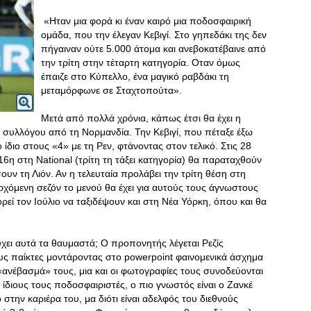
«Ηταν μια φορά κι έναν καιρό μια ποδοσφαιρική
ομάδα, που την έλεγαν Κεβιγί. Στο γηπεδάκι της δεν
πήγαιναν ούτε 5.000 άτομα και ανεβοκατέβαινε από
την τρίτη στην τέταρτη κατηγορία. Οταν όμως
έπαιζε στο Κύπελλο, ένα μαγικό ραβδάκι τη
μεταμόρφωνε σε Σταχτοπούτα».
Μετά από πολλά χρόνια, κάπως έτσι θα έχει η
 συλλόγου από τη Νορμανδία. Την Κεβιγί, που πέταξε έξω
 ίδιο στους «4» με τη Ρεν, φτάνοντας στον τελικό. Στις 28
 16η στη National (τρίτη τη τάξει κατηγορία) θα παραταχθούν
ουν τη Λιόν. Αν η τελευταία προλάβει την τρίτη θέση στη
 ερχόμενη σεζόν το μενού θα έχει για αυτούς τους άγνωστους
εί τον Ιούλιο να ταξιδέψουν και στη Νέα Υόρκη, όπου και θα
τύχει αυτά τα θαυμαστά; Ο προπονητής λέγεται Ρεζίς
υς παίκτες μοντάροντας στο powerpoint φαινομενικά άσχημα
ανέβασμά» τους, μια και οι φωτογραφίες τους συνοδεύονται
ίδιους τους ποδοσφαιριστές, ο πιο γνωστός είναι ο Ζανκέ
γο στην καριέρα του, μα διότι είναι αδελφός του διεθνούς