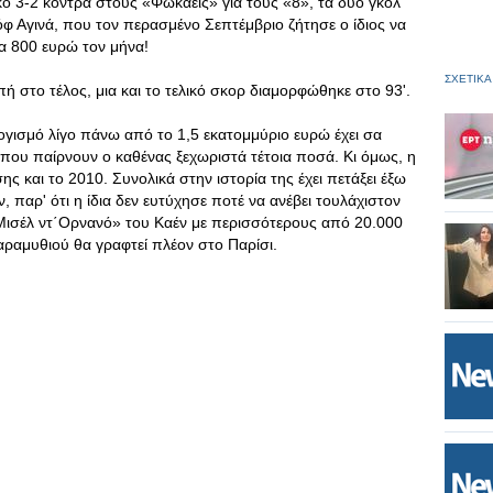
κό 3-2 κόντρα στους «Φωκαείς» για τους «8», τα δύο γκολ
φ Αγινά, που τον περασμένο Σεπτέμβριο ζήτησε ο ίδιος να
ια 800 ευρώ τον μήνα!
ΣΧΕΤΙΚΑ
πή στο τέλος, μια και το τελικό σκορ διαμορφώθηκε στο 93'.
γισμό λίγο πάνω από το 1,5 εκατομμύριο ευρώ έχει σα
 που παίρνουν ο καθένας ξεχωριστά τέτοια ποσά. Κι όμως, η
ης και το 2010. Συνολικά στην ιστορία της έχει πετάξει έξω
παρ' ότι η ίδια δεν ευτύχησε ποτέ να ανέβει τουλάχιστον
ό «Μισέλ ντ΄Ορνανό» του Καέν με περισσότερους από 20.000
αραμυθιού θα γραφτεί πλέον στο Παρίσι.