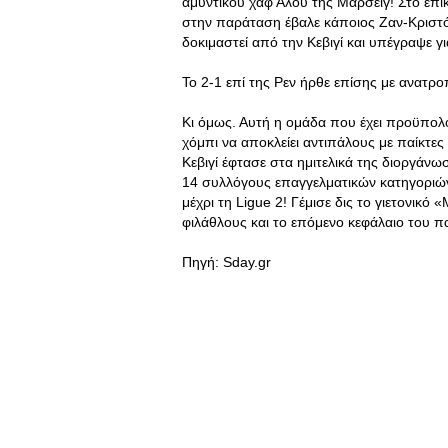
αμυντικού χαφ Αλού της Μαρσέιγ! Στο επι
στην παράταση έβαλε κάποιος Ζαν-Κριστό
δοκιμαστεί από την Κεβιγί και υπέγραψε γ
Το 2-1 επί της Ρεν ήρθε επίσης με ανατρο
Κι όμως. Αυτή η ομάδα που έχει προϋπολο
χόμπι να αποκλείει αντιπάλους με παίκτες
Κεβιγί έφτασε στα ημιτελικά της διοργάνωσ
14 συλλόγους επαγγελματικών κατηγοριών, 
μέχρι τη Ligue 2! Γέμισε δις το γιετονικ
φιλάθλους και το επόμενο κεφάλαιο του π
Πηγή: Sday.gr