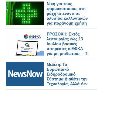
Νίκη για τους
φαρμακοποιούς στη
μάχη απέναντι σε
αλυσίδα καλλυντικών
για παράνομη χρήση
του πράσινου
σταυρού
ΠΡΟΣΟΧΗ: Εκτός
λειτουργίας έως 13
Ιουλίου βασικές
υπηρεσίες e-ΕΦΚΑ
για μη μισθωτούς – Τι
ισχύει για τους
φαρμακοποιούς
Μελέτη: Το
Ευρωπαϊκό
Σιδηροδρομικό
Σύστημα Διαθέτει την
Τεχνολογία, Αλλά Δεν
Έχει Χρηματοδότηση
Και Συντονισμό.