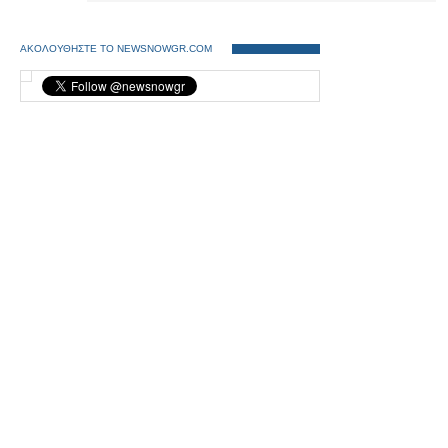
ΑΚΟΛΟΥΘΗΣΤΕ ΤΟ NEWSNOWGR.COM