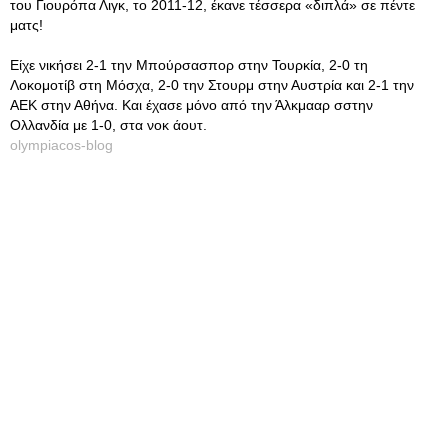
του Γιουρόπα Λιγκ, το 2011-12, έκανε τέσσερα «διπλά» σε πέντε
ματς!
Είχε νικήσει 2-1 την Μπούρσασπορ στην Τουρκία, 2-0 τη
Λοκομοτίβ στη Μόσχα, 2-0 την Στουρμ στην Αυστρία και 2-1 την
ΑΕΚ στην Αθήνα. Και έχασε μόνο από την Άλκμααρ σστην
Ολλανδία με 1-0, στα νοκ άουτ.
olympiacos-blog