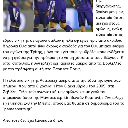
της
διοργάνωσης,
βγαίνει μονίμως
τελευταία όποτε
μετέχει στους
ομίλους, ενώ η
τελευταία εκτός
έδρας νίκη της σε αγώνα ομίλων ή πλέι οφ έγινε πριν από ακριβως
8 χρόνια Όλα αυτά είναι άκρως αισιόδοξα για τον Ολυμπιακό ενόψει
του αγώνα της Τρίτης, μόνο που για τους ερυθρόλευκους ενδέχεται
να μη φτάσει για την πρόκριση το να μη χάσει από τους Βέλγους. Κι
από ισοπαλίες, η Άντερλεχτ έχει αρκετές μακριά από τις Βρυξέλλες
με πιο πρόσφατη αυτή στο Παρκ ντε Πρενς.
Η τελευταία νίκη της Άντερλεχτ μακριά από την έδρα της έγινε σαν
σήμερα, πριν από 8 χρόνια. Ήταν 6 Δεκεμβρίου του 2005, στη
Σεβίλλη. Τελευταία αγωνιστική των ομίλων και με γκολ του
σημερινού άσου της Μάντσεστερ Σίτι Βενσάν Κομπανί, η Άντερλεχτ
είχε νικήσει 1-0 την Μπέτις, όπως μας θυμίζει σε δημοσίευμά του το
"pamesports.gr".
Από τότε δεν έχει ξανακάνει διπλό: