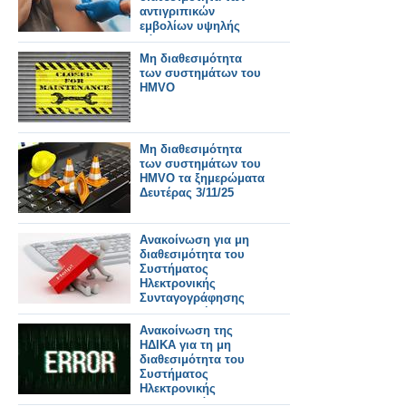
αντιγριπικών
εμβολίων υψηλής
δόσης
Μη διαθεσιμότητα
των συστημάτων του
HMVO
Μη διαθεσιμότητα
των συστημάτων του
HMVO τα ξημερώματα
Δευτέρας 3/11/25
Ανακοίνωση για μη
διαθεσιμότητα του
Συστήματος
Ηλεκτρονικής
Συνταγογράφησης
την Κυριακή 22/6/2025
από 8:00 έως 11:00
Ανακοίνωση της
ΗΔΙΚΑ για τη μη
διαθεσιμότητα του
Συστήματος
Ηλεκτρονικής
Συνταγογράφησης