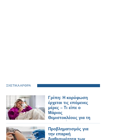
ΣΧΕΤΙΚΑ ΑΡΘΡΑ
Γρίπη: Η κορύφωση
έρχεται τις επόμενες
μέρες – Τι είπε o
Μάριος
Θεμιστοκλέους για τη
διαθεσιμότητα των
εμβολίων και τις
Προβληματισμός για
ελλείψεις φαρμάκων
την επαρκή
διαθεσιμότητα των