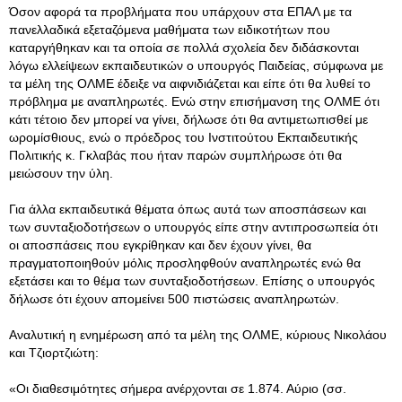
Όσον αφορά τα προβλήματα που υπάρχουν στα ΕΠΑΛ με τα
πανελλαδικά εξεταζόμενα μαθήματα των ειδικοτήτων που
καταργήθηκαν και τα οποία σε πολλά σχολεία δεν διδάσκονται
λόγω ελλείψεων εκπαιδευτικών ο υπουργός Παιδείας, σύμφωνα με
τα μέλη της ΟΛΜΕ έδειξε να αιφνιδιάζεται και είπε ότι θα λυθεί το
πρόβλημα με αναπληρωτές
. Ενώ στην επισήμανση της ΟΛΜΕ ότι
κάτι τέτοιο δεν μπορεί να γίνει, δήλωσε ότι θα αντιμετωπισθεί με
ωρομίσθιους, ενώ ο πρόεδρος του Ινστιτούτου Εκπαιδευτικής
Πολιτικής κ. Γκλαβάς που ήταν παρών συμπλήρωσε ότι θα
μειώσουν την ύλη.
Για άλλα εκπαιδευτικά θέματα όπως αυτά των αποσπάσεων και
των συνταξιοδοτήσεων ο υπουργός είπε στην αντιπροσωπεία ότι
οι αποσπάσεις που εγκρίθηκαν και δεν έχουν γίνει, θα
πραγματοποιηθούν μόλις προσληφθούν αναπληρωτές ενώ θα
εξετάσει και το θέμα των συνταξιοδοτήσεων. Επίσης ο υπουργός
δήλωσε ότι έχουν απομείνει 500 πιστώσεις αναπληρωτών.
Αναλυτική η ενημέρωση από τα μέλη της ΟΛΜΕ, κύριους Νικολάου
και Τζιορτζιώτη:
«Οι διαθεσιμότητες σήμερα ανέρχονται σε 1.874. Αύριο (σσ.