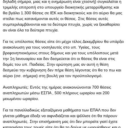
δηλαδή σήμερα, μιας και η ενημέρωση είναι χτεσινή) συγκαλείται η
τριμελής επιτροπή στο υπουργείο διοικητικής μεταρρύθμισης και
θα βγάλει 1.300 θέσεις σε ΙΕΚ και διοικητικούς και ότι αύριο θα μας
στείλει πως κατανέμονται αυτές οι θέσεις. Στις θέσεις αυτές
συμπεριλαμβάνονται και τα δεύτερα πτυχία, χωρίς να ξεκαθαρίσει
αν είναι όλα τα δεύτερα πτυχία.
Για τις υπόλοιπες θέσεις είπε ότι μέχρι τέλος Δεκεμβρίου θα υπάρξει
ανακοίνωση για τους νοσηλευτές στο υπ. Υγείας, τους
βρεφονηπιοκόμους στους δήμους και για τους υπόλοιπους μετά
την 1η Ιανουαρίου και δεν δεσμεύεται ότι οι θέσεις θα είναι στις
δομές του υπ. Παιδείας. Στην ερώτηση μας αν αυτή η θέση
δεσμεύει την κυβέρνηση δεν πήρε θέση λέγοντας ότι θα το πω και
αύριο (σσ. σήμερα) στη βουλή για τον προϋπολογισμό.
Αναπληρωτές: Εντός της ημέρας ανακοινώνονται 700 θέσεις
αναπληρωτών μέσω ΕΣΠΑ , 500 πλήρους ωραρίου και 200
μειωμένου ωραρίου.
Για τα πανελλαδικώς εξεταζόμενα μαθήματα των ΕΠΑΛ που δεν
γίνεται μάθημα έδειξε να αιφνιδιάζεται και ψέλλισε ότι θα πάρουν
αναπληρωτές. Στην επισήμανση μας ότι δεν μπορείτε γιατί έχετε
καταργήσει τους τομείς είπε ότι θα το δούμε με ωρομίσθιους και ο