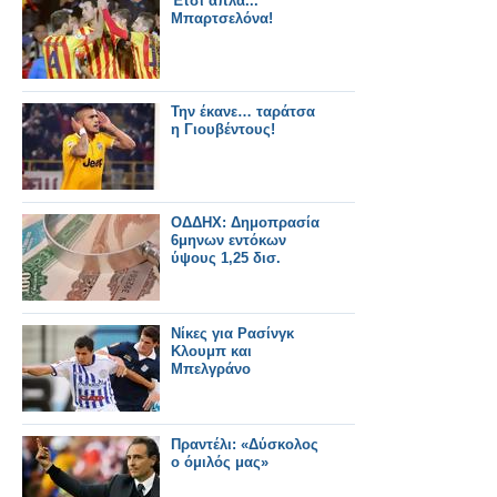
Έτσι απλά...
Μπαρτσελόνα!
Την έκανε… ταράτσα
η Γιουβέντους!
ΟΔΔΗΧ: Δημοπρασία
6μηνων εντόκων
ύψους 1,25 δισ.
Νίκες για Ρασίνγκ
Κλουμπ και
Μπελγράνο
Πραντέλι: «Δύσκολος
ο όμιλός μας»