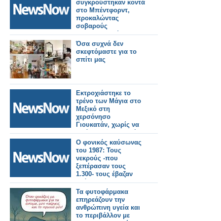
συγκρούστηκαν κοντά
στο Μπέντφορντ,
προκαλώντας
σοβαρούς
τραυματισμούς -
ΒΙΝΤΕΟ.
Όσα συχνά δεν
σκεφτόμαστε για το
σπίτι μας
Εκτροχιάστηκε το
τρένο των Μάγια στο
Μεξικό στη
χερσόνησο
Γιουκατάν, χωρίς να
υπάρχουν αναφορές
για τραυματισμούς.
Ο φονικός καύσωνας
του 1987: Τους
νεκρούς -που
ξεπέρασαν τους
1.300- τους έβαζαν
ακόμα και σε
βαγόνια–ψυγεία του
Τα φυτοφάρμακα
ΟΣΕ!
επηρεάζουν την
ανθρώπινη υγεία και
το περιβάλλον με