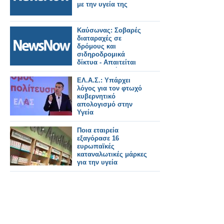
με την υγεία της
Καύσωνας: Σοβαρές
διαταραχές σε
δρόμους και
σιδηροδρομικά
δίκτυα - Απαιτείται
προσαρμογή στην
κλιματική αλλαγή.
ΕΛ.Α.Σ.: Υπάρχει
λόγος για τον φτωχό
κυβερνητικό
απολογισμό στην
Υγεία
Ποια εταιρεία
εξαγόρασε 16
ευρωπαϊκές
καταναλωτικές μάρκες
για την υγεία