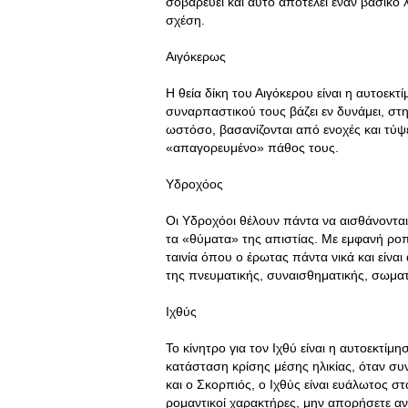
σοβαρεύει και αυτό αποτελεί έναν βασικό 
σχέση.
Αιγόκερως
Η θεία δίκη του Αιγόκερου είναι η αυτοεκτ
συναρπαστικού τους βάζει εν δυνάμει, στη
ωστόσο, βασανίζονται από ενοχές και τύψε
«απαγορευμένο» πάθος τους.
Υδροχόος
Οι Υδροχόοι θέλουν πάντα να αισθάνονται 
τα «θύματα» της απιστίας. Με εμφανή ροπ
ταινία όπου ο έρωτας πάντα νικά και είναι
της πνευματικής, συναισθηματικής, σωματ
Ιχθύς
Το κίνητρο για τον Ιχθύ είναι η αυτοεκτί
κατάσταση κρίσης μέσης ηλικίας, όταν συν
και ο Σκορπιός, ο Ιχθύς είναι ευάλωτος στ
ρομαντικοί χαρακτήρες, μην απορήσετε αν