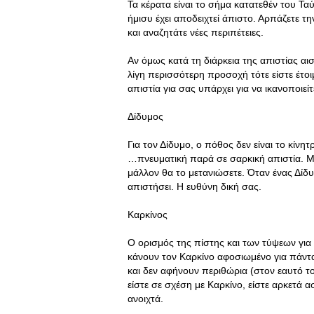
Τα κέρατα είναι το σήμα κατατεθέν του Ταύ
ήμισυ έχει αποδειχτεί άπιστο. Αρπάζετε τη
και αναζητάτε νέες περιπέτειες.
Αν όμως κατά τη διάρκεια της απιστίας αισ
λίγη περισσότερη προσοχή τότε είστε έτοι
απιστία για σας υπάρχει για να ικανοποιεί
Δίδυμος
Για τον Δίδυμο, ο πόθος δεν είναι το κίνη
…πνευματική παρά σε σαρκική απιστία. Μη
μάλλον θα το μετανιώσετε. Όταν ένας Δίδυ
απιστήσει. Η ευθύνη δική σας.
Καρκίνος
Ο ορισμός της πίστης και των τύψεων για 
κάνουν τον Καρκίνο αφοσιωμένο για πάντα.
και δεν αφήνουν περιθώρια (στον εαυτό το
είστε σε σχέση με Καρκίνο, είστε αρκετά α
ανοιχτά.