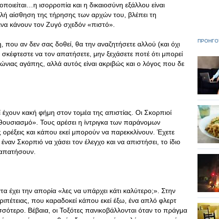
νοποιείται…η ισορροπία και η δικαιοσύνη εξάλλου είναι
λή αίσθηση της τήρησης των αρχών του, βλέπει τη
ένα κάνουν τον Ζυγό σχεδόν «πιστό».
ΠΡΟΗΓΟ
, που αν δεν σας δοθεί, θα την αναζητήσετε αλλού (και όχι
ι σκέφτεστε να τον απατήσετε, μην ξεχάσετε ποτέ ότι μπορεί
αιώνιας αγάπης, αλλά αυτός είναι ακριβώς και ο λόγος που δε
 έχουν κακή φήμη στον τομέα της απιστίας. Οι Σκορπιοί
νθουσιασμό». Τους αρέσει η ίντριγκα των παράνομων
 ορέξεις και κάπου εκεί μπορούν να παρεκκλίνουν. Έχετε
έναν Σκορπιό να χάσει τον έλεγχο και να απιστήσει, το ίδιο
ν απατήσουν.
τα έχει την απορία «λες να υπάρχει κάτι καλύτερο;». Στην
ριπέτειας, που καραδοκεί κάπου εκεί έξω, ένα απλό φλερτ
σσότερο. Βέβαια, οι Τοξότες πανικοβάλλονται όταν το πράγμα