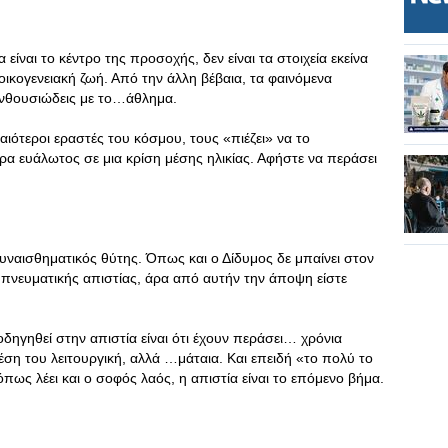
είναι το κέντρο της προσοχής, δεν είναι τα στοιχεία εκείνα
ικογενειακή ζωή. Από την άλλη βέβαια, τα φαινόμενα
ά ενθουσιώδεις με το…άθλημα.
δαιότεροι εραστές του κόσμου, τους «πιέζει» να το
ερα ευάλωτος σε μια κρίση μέσης ηλικίας. Αφήστε να περάσει
συναισθηματικός θύτης. Όπως και ο Δίδυμος δε μπαίνει στον
πνευματικής απιστίας, άρα από αυτήν την άποψη είστε
οδηγηθεί στην απιστία είναι ότι έχουν περάσει… χρόνια
έση του λειτουργική, αλλά …μάταια. Και επειδή «το πολύ το
όπως λέει και ο σοφός λαός, η απιστία είναι το επόμενο βήμα.