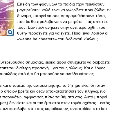
Επειδή των φρονίμων τα παιδιά πριν πεινάσουν
μαγειρεύουν, καλό είναι να γνωρίζετε ποια ζώδια, εν
δυνάμει, μπορεί να σας «παραμυθιάσουν» τόσο,
που δε θα προλαβαίνετε να μετράτε …τις απιστίες
τους. Εάν πάλι ανήκετε στην αντίπερα όχθη, του
θύτη- προσέχετε για να έχετε. Ποιοι είναι λοιπόν οι
«wanna be cheaters» του ζωδιακού κύκλου;
δευτερεύουσας σημασίας, ειδικά αφού συνεχίζετε να διαβάζετε
απαιτείται ιδιαίτερη προσοχή…για τους άλλους. Και ο λόγος
νθουσιώδεις από ό,τι θα μπορούσε να αντέξει κάποιος.
 και ο τομέας της αυτοεκτίμησης, το ζήτημα είναι ότι όταν
πό όποιον βρείτε και όταν αποκαταστήσετε τον πληγωμένο
τε παρακάτω, αφήνοντας πίσω τα θύματά σας
. Αυτό μπορεί
μας) δεν είστε και οι πιο έμπιστοι στον τομέα σχέσεις…εκτός
πάλι καταλάβετε ότι σας κοροϊδεύουν, ανταποδίδετε τα ίσα.