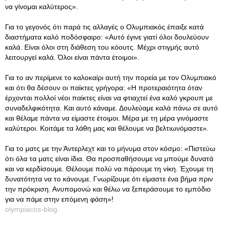
να γίνομαι καλύτερος».
Για το γεγονός ότι παρά τις αλλαγές ο Ολυμπιακός έπαιξε κατά
διαστήματα καλό ποδόσφαιρο: «Αυτό έγινε γιατί όλοι δουλεύουν
καλά. Είναι όλοι στη διάθεση του κόουτς. Μέχρι στιγμής αυτό
λειτουργεί καλά. Όλοι είναι πάντα έτοιμοι».
Για το αν περίμενε το καλοκαίρι αυτή την πορεία με τον Ολυμπιακό
και ότι θα δέσουν οι παίκτες γρήγορα: «Η προτεραιότητα όταν
έρχονται πολλοί νέοι παίκτες είναι να φτιαχτεί ένα καλό γκρουπ με
συναδελφικότητα. Και αυτό κάναμε. Δουλεύαμε καλά πάνω σε αυτό
και θέλαμε πάντα να είμαστε έτοιμοι. Μέρα με τη μέρα γινόμαστε
καλύτεροι. Κοιτάμε τα λάθη μας και θέλουμε να βελτιωνόμαστε».
Για το ματς με την Άντερλεχτ και το μήνυμα στον κόσμο: «Πιστεύω
ότι όλα τα ματς είναι ίδια. Θα προσπαθήσουμε να μπούμε δυνατά
και να κερδίσουμε. Θέλουμε πολύ να πάρουμε τη νίκη. Έχουμε τη
δυνατότητα να το κάνουμε. Γνωρίζουμε ότι είμαστε ένα βήμα πριν
την πρόκριση. Ανυπομονώ και θέλω να ξεπεράσουμε το εμπόδιο
για να πάμε στην επόμενη φάση»!
olympiacos-blog