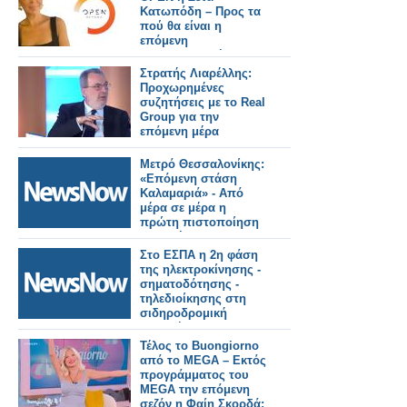
Κατωπόδη – Προς τα
πού θα είναι η
επόμενη
επαγγελματική της
στέγη; - Όλο το
Στρατής Λιαρέλλης:
ρεπορτάζ
Προχωρημένες
συζητήσεις με το Real
Group για την
επόμενη μέρα
Μετρό Θεσσαλονίκης:
«Επόμενη στάση
Καλαμαριά» - Από
μέρα σε μέρα η
πρώτη πιστοποίηση
της επέκτασης.
Στο ΕΣΠΑ η 2η φάση
της ηλεκτροκίνησης -
σηματοδότησης -
τηλεδιοίκησης στη
σιδηροδρομική
γραμμή
Παλαιοφάρσαλος -
Τέλος το Buongiorno
Καλαμπάκα.
από το MEGA – Εκτός
προγράμματος του
MEGA την επόμενη
σεζόν η Φαίη Σκορδά;