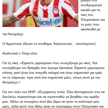
μίλησε στο
συνδρομητικό
κανάλι για τη
νίκη του
Ολυμπιακού και
το ματς που
ακολουθεί με
την Άντερλεχτ.
Ο Αργεντινός έδωσε το σύνθημα, δηλώνοντας... ανυπόμονος!
Αναλυτικά ο Τσόρι είπε:
Για τη νίκη: «Είμαστε χαρούμενοι που συνεχίζουμε με νίκες. Και
συνεχίζουμε τον θρίαμβο που έχουμε ξεκινήσει. Είμαστε χαρούμενοι
επίσης γιατί ήταν ένα παιχνίδι σκληρό και ήταν σημαντικό για εμάς
να το πάρουμε, πριν από ένα σημαντικό ματς, όπως αυτό με την
Άντερλεχτ»!
Για τον τίτλο του MVP: «Ευχαριστώ πολύ. Όλα εξυπηρετούν στο να
δουλεύω περισσότερο και να προσπαθώ να βοηθάω την ομάδα
μου. Θέλω να συνεχίσω έτσι! Δεν ξέρω αν ήταν το καλύτερο μου
ματς, αλλά αυτό που θέλω είναι να προσφέρω στον Ολυμπιακό και