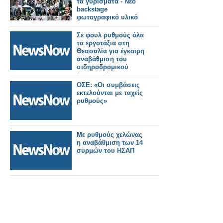
τα γυρίσματα - Νέο
backstage
φωτογραφικό υλικό
Σε φουλ ρυθμούς όλα
τα εργοτάξια στη
Θεσσαλία για έγκαιρη
αναβάθμιση του
σιδηροδρομικού
άξονα Αθήνα –
Θεσσαλονίκη με 100%
ΟΣΕ: «Οι συμβάσεις
τηλεδιοίκηση,
εκτελούνται με ταχείς
σηματοδότηση και
ρυθμούς»
ETCS
Με ρυθμούς χελώνας
η αναβάθμιση των 14
συρμών του ΗΣΑΠ