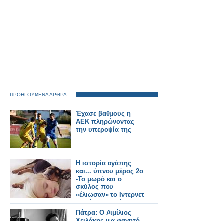
ΠΡΟΗΓΟΥΜΕΝΑ ΑΡΘΡΑ
Έχασε βαθμούς η
ΑΕΚ πληρώνοντας
την υπεροψία της
Η ιστορία αγάπης
και... ύπνου μέρος 2ο
-Το μωρό και ο
σκύλος που
«έλιωσαν» το Ιντερνετ
σε νέες περιπέτειες
[εικόνες]
Πάτρα: O Αιμίλιος
Χειλάκης για φαγητό