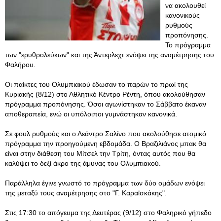
να ακολουθεί
κανονικούς
ρυθμούς
προπόνησης.
Το πρόγραμμα
των "ερυθρολεύκων" και της Άντερλεχτ ενόψει της αναμέτρησης του
Φαλήρου.
Οι παίκτες του Ολυμπιακού έδωσαν το παρών το πρωί της
Κυριακής (8/12) στο Αθλητικό Κέντρο Ρέντη, όπου ακολούθησαν
πρόγραμμα προπόνησης. Όσοι αγωνίστηκαν το Σάββατο έκαναν
αποθεραπεία, ενώ οι υπόλοιποι γυμνάστηκαν κανονικά.
Σε φουλ ρυθμούς και ο Λεάντρο Σαλίνο που ακολούθησε ατομικό
πρόγραμμα την προηγούμενη εβδομάδα. Ο Βραζιλιάνος μπακ θα
είναι στην διάθεση του Μίτσελ την Τρίτη, όντας αυτός που θα
καλύψει το δεξί άκρο της άμυνας του Ολυμπιακού.
Παράλληλα έγινε γνωστό το πρόγραμμα των δύο ομάδων ενόψει
της μεταξύ τους αναμέτρησης στο "Γ. Καραϊσκάκης".
Στις 17:30 το απόγευμα της Δευτέρας (9/12) στο Φαληρικό γήπεδο