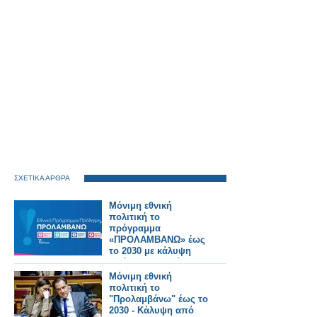
ΣΧΕΤΙΚΑ ΑΡΘΡΑ
Μόνιμη εθνική
πολιτική το
πρόγραμμα
«ΠΡΟΛΑΜΒΑΝΩ» έως
το 2030 με κάλυψη
από τον Τακτικό
Προϋπολογισμό
Μόνιμη εθνική
πολιτική το
"Προλαμβάνω" έως το
2030 - Κάλυψη από