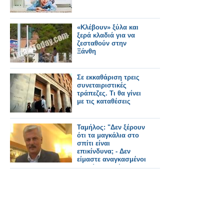
«Κλέβουν» ξύλα και
ξερά κλαδιά για να
ζεσταθούν στην
Ξάνθη
Σε εκκαθάριση τρεις
συνεταιριστικές
τράπεζες. Τι θα γίνει
με τις καταθέσεις
Ταμήλος: "Δεν ξέρουν
ότι τα μαγκάλια στο
σπίτι είναι
επικίνδυνα; - Δεν
είμαστε αναγκασμένοι
να δώσουμε ένα
πιάτο φαΐ στον
κόσμο"