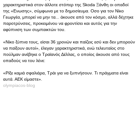
χαρακτηριστικά στον άλλοτε στόπερ της Skoda Ξάνθη οι οπαδοί
της «Ενωσης», σύμφωνα με το δημοσίευμα. Οσο για τον Νίκο
Γεωργέα, μπορεί να μην τα... άκουσε από τον κόσμο, αλλά δέχτηκε
παροτρύνσεις, προκειμένου να φροντίσει και αυτός για την
αφύπνιση των συμπαικτών του.
«Νίκο ξύπνα τους, είσαι 36 χρονών και παίζεις εσύ και δεν μπορούν
να παίξουν αυτοί», έλεγαν χαρακτηριστικά, ενώ τελευταίος στο
πούλμαν ανέβηκε ο Τραϊανός Δέλλας, ο οποίος άκουσε από τους
οπαδούς να του λένε:
«Ρίξε καμιά σφαλιάρα, Τράι για να ξυπνήσουν. Τι πράγματα είναι
αυτά. ΑΕΚ είμαστε».
olympiacos-blog