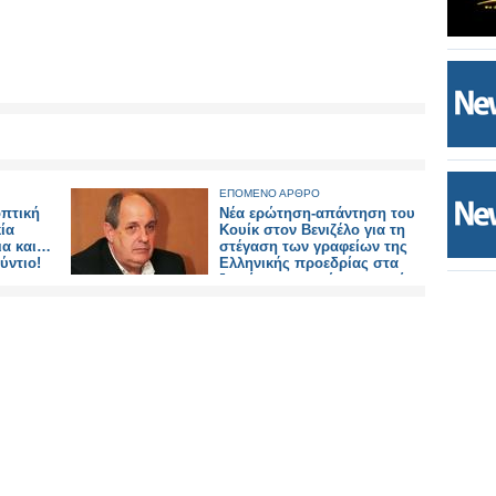
ΕΠΟΜΕΝΟ ΑΡΘΡΟ
οπτική
Νέα ερώτηση-απάντηση του
ία
Κουίκ στον Βενιζέλο για τη
ια και…
στέγαση των γραφείων της
ούντιο!
Ελληνικής προεδρίας στα
ξενοίκιαστα πρώην γραφεία
του ΙΣΤΑΜΕ