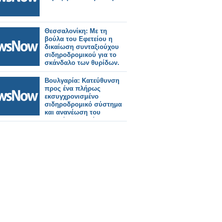
Θεσσαλονίκη: Με τη
βούλα του Εφετείου η
δικαίωση συνταξιούχου
σιδηροδρομικού για το
σκάνδαλο των θυρίδων.
Βουλγαρία: Κατεύθυνση
προς ένα πλήρως
εκσυγχρονισμένο
σιδηροδρομικό σύστημα
και ανανέωση του
τροχαίου υλικού.