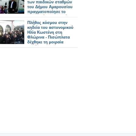
των παιδικών σταθμών
του Δήμου Αμαρουσίου
πραγματοποίησε το
Δημοτικό Πολυιατρείο σε
συνεργασία με το
Πλήθος κόσμου στην
«Χαμόγελο του Παιδιού»
κηδεία του αστυνομικού
Ηλία Κωστένη στη
Φλώρινα - Πισώπλατα
δέχθηκε τη μοιραία
σφαίρα