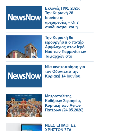
της Κυριακή 5 Ιουλίου
2026.
Εκλογές ΠΦΣ 2026:
Την Κυριακή 28
Ιουνίου οι
αρχαιρεσίες – Οι 7
συνδυασμοί και η
σημερινή διοίκηση
Την Κυριακή θα
ιερουργήσει ο πατήρ
Αμφιλόχιος στον Ιερό
Ναό των Παμμεγίστων
Ταξιαρχών στο
Αγράμπελο.. .
Νέα κινητοποίηση για
τον Οδοντωτό την
Κυριακή 14 Ιουνίου.
Μητροπολίτης
Κυθήρων Σεραφείμ,
Κυριακή των Αγίων
Πατέρων (24.05.2026)
ΝΕΕΣ ΕΠΙΛΟΓΕΣ
ΧΡΗΣΤΩΝ ΣΤΑ