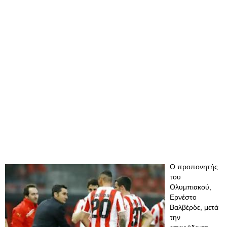
Ο προπονητής
του
Ολυμπιακού,
Ερνέστο
Βαλβέρδε, μετά
την