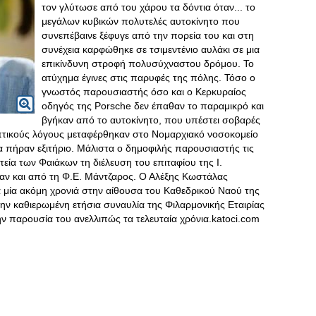
τον γλύτωσε από του χάρου τα δόντια όταν... το
μεγάλων κυβικών πολυτελές αυτοκίνητο που
συνεπέβαινε ξέφυγε από την πορεία του και στη
συνέχεια καρφώθηκε σε τσιμεντένιο αυλάκι σε μια
επικίνδυνη στροφή πολυσύχναστου δρόμου. Το
ατύχημα έγινες στις παρυφές της πόλης. Τόσο ο
γνωστός παρουσιαστής όσο και ο Κερκυραίος
οδηγός της Porsche δεν έπαθαν το παραμικρό και
βγήκαν από το αυτοκίνητο, που υπέστει σοβαρές
ηπτικούς λόγους μεταφέρθηκαν στο Νομαρχιακό νοσοκομείο
 πήραν εξιτήριο. Μάλιστα ο δημοφιλής παρουσιαστής τις
τεία των Φαιάκων τη διέλευση του επιταφίου της Ι.
 και από τη Φ.Ε. Μάντζαρος. Ο Αλέξης Κωστάλας
 μία ακόμη χρονιά στην αίθουσα του Καθεδρικού Ναού της
 καθιερωμένη ετήσια συναυλία της Φιλαρμονικής Εταιρίας
ν παρουσία του ανελλιπώς τα τελευταία χρόνια.katoci.com