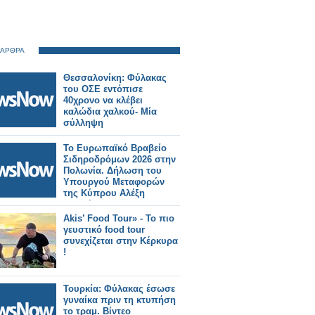
 ΑΡΘΡΑ
Θεσσαλονίκη: Φύλακας
του ΟΣΕ εντόπισε
40χρονο να κλέβει
καλώδια χαλκού- Μία
σύλληψη
Το Ευρωπαϊκό Βραβείο
Σιδηροδρόμων 2026 στην
Πολωνία. Δήλωση του
Υπουργού Μεταφορών
της Κύπρου Αλέξη
Βαφαέδη
Akis’ Food Tour» - Το πιο
γευστικό food tour
συνεχίζεται στην Κέρκυρα
!
Τουρκία: Φύλακας έσωσε
γυναίκα πριν τη κτυπήση
το τραμ. Βίντεο