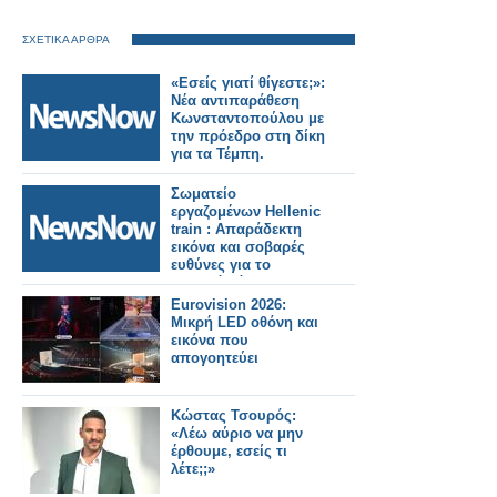
ΣΧΕΤΙΚΑ ΑΡΘΡΑ
«Εσείς γιατί θίγεστε;»:
Νέα αντιπαράθεση
Κωνσταντοπούλου με
την πρόεδρο στη δίκη
για τα Τέμπη.
Σωματείο
εργαζομένων Hellenic
train : Απαράδεκτη
εικόνα και σοβαρές
ευθύνες για το
χθεσινό χάος στη
γραμμή Αεροδρομίου.
Eurovision 2026:
Μικρή LED οθόνη και
εικόνα που
απογοητεύει
Κώστας Τσουρός:
«Λέω αύριο να μην
έρθουμε, εσείς τι
λέτε;;»