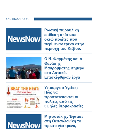
ΣΧΕΤΙΚΑ ΑΡΘΡΑ
Ρωσική πυραυλική
επίθεση σκότωσε
οκτώ πολίτες που
περίμεναν τρένο στην
περιοχή του Κιέβου.
Ο Ν. Φαρμάκης και ο
Θανάσης
Μαυρομματης σημερα
στο Αστακό.
Επισκέφθηκαν έργα
που εκτελούνται στην
περιοχή και
Υπουργείο Υγείας:
συναντήθηκαν με
Πώς να
φορείς και πολίτες
προστατεύονται οι
(φωτο-βιντεο)
πολίτες από τις
υψηλές θερμοκρασίες
Μητσοτάκης: Έφτασε
στη Θεσσαλονίκη το
πρώτο νέο τρένο,