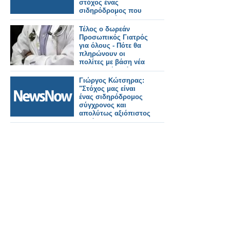
στόχος ένας
σιδηρόδρομος που
θα εμπιστεύονται οι
πολίτες.
Τέλος ο δωρεάν
Προσωπικός Γιατρός
για όλους - Πότε θα
πληρώνουν οι
πολίτες με βάση νέα
υπουργική απόφαση
Γιώργος Κώτσηρας:
"Στόχος μας είναι
ένας σιδηρόδρομος
σύγχρονος και
απολύτως αξιόπιστος
για όλους τους
πολίτες".