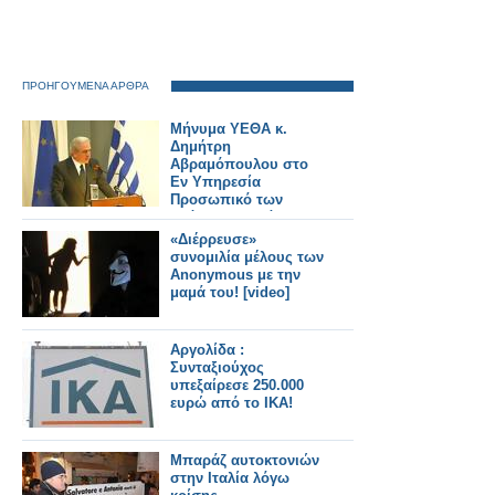
ΠΡΟΗΓΟΥΜΕΝΑ ΑΡΘΡΑ
Μήνυμα ΥΕΘΑ κ.
Δημήτρη
Αβραμόπουλου στο
Εν Υπηρεσία
Προσωπικό των
Ενόπλων Δυνάμεων
«Διέρρευσε»
συνομιλία μέλους των
Anonymous με την
μαμά του! [video]
Αργολίδα :
Συνταξιούχος
υπεξαίρεσε 250.000
ευρώ από το ΙΚΑ!
Μπαράζ αυτοκτονιών
στην Ιταλία λόγω