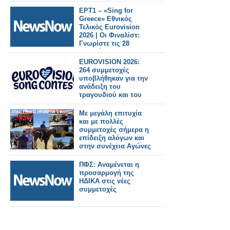
οι πρώτες
συμμετοχές
ΕΡΤ1 – «Sing for
κλειδώνουν»
Greece» Εθνικός
Τελικός Eurovision
2026 | Οι Φιναλίστ:
Γνωρίστε τις 28
υποψήφιες
συμμετοχές
ΕUROVISION 2026:
264 συμμετοχές
υποβλήθηκαν για την
ανάδειξη του
τραγουδιού και του
εκπροσώπου της
Ελλάδας
Με μεγάλη επιτυχία
και με πολλές
συμμετοχές σήμερα η
επίδειξη αλόγων και
στην συνέχεια Αγώνες
πλαγιοτροχασμου
Ελληνικών και
ΠΦΣ: Αναμένεται η
Εισαγόμενων αλόγων
προσαρμογή της
στον Αστακό
ΗΔΙΚΑ στις νέες
συμμετοχές