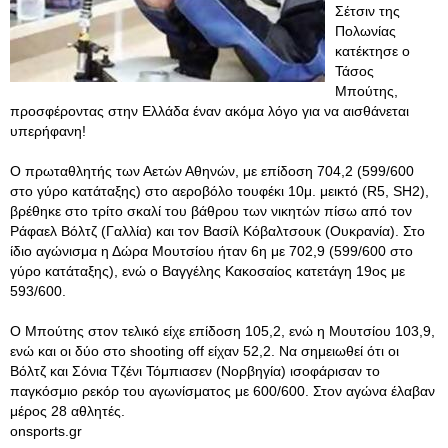
Σέτσιν της
Πολωνίας
κατέκτησε ο
Τάσος
Μπούτης,
προσφέροντας στην Ελλάδα έναν ακόμα λόγο για να αισθάνεται
υπερήφανη!
Ο πρωταθλητής των Αετών Αθηνών, με επίδοση 704,2 (599/600
στο γύρο κατάταξης) στο αεροβόλο τουφέκι 10μ. μεικτό (R5, SH2),
βρέθηκε στο τρίτο σκαλί του βάθρου των νικητών πίσω από τον
Ράφαελ Βόλτζ (Γαλλία) και τον Βασίλ Κόβαλτσουκ (Ουκρανία). Στο
ίδιο αγώνισμα η Δώρα Μουτσίου ήταν 6η με 702,9 (599/600 στο
γύρο κατάταξης), ενώ ο Βαγγέλης Κακοσαίος κατετάγη 19ος με
593/600.
Ο Μπούτης στον τελικό είχε επίδοση 105,2, ενώ η Μουτσίου 103,9,
ενώ και οι δύο στο shooting off είχαν 52,2. Να σημειωθεί ότι οι
Βόλτζ και Σόνια Τζένι Τόμπιασεν (Νορβηγία) ισοφάρισαν το
παγκόσμιο ρεκόρ του αγωνίσματος με 600/600. Στον αγώνα έλαβαν
μέρος 28 αθλητές.
onsports.gr