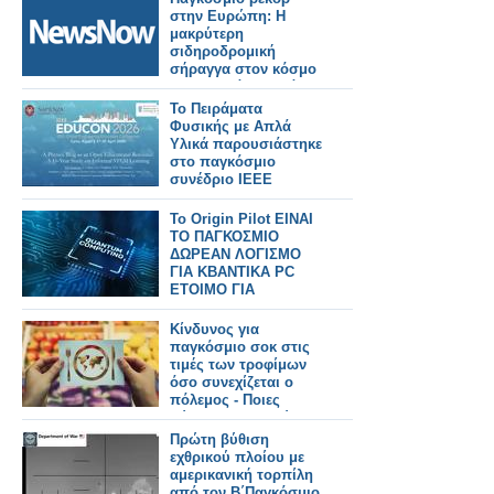
στην Ευρώπη: Η
μακρύτερη
σιδηροδρομική
σήραγγα στον κόσμο
κατασκευάζεται κάτω
από τις Άλπεις.
Το Πειράματα
Φυσικής με Απλά
Υλικά παρουσιάστηκε
στο παγκόσμιο
συνέδριο IEEE
EDUCON
Το Origin Pilot ΕΙΝΑΙ
ΤΟ ΠΑΓΚΟΣΜΙΟ
ΔΩΡΕΑΝ ΛΟΓΙΣΜΟ
ΓΙΑ ΚΒΑΝΤΙΚΑ PC
ΕΤΟΙΜΟ ΓΙΑ
Download
Κίνδυνος για
παγκόσμιο σοκ στις
τιμές των τροφίμων
όσο συνεχίζεται ο
πόλεμος - Ποιες
χώρες θα πληγούν
περισσότερο
Πρώτη βύθιση
εχθρικού πλοίου με
αμερικανική τορπίλη
από τον Β΄Παγκόσμιο