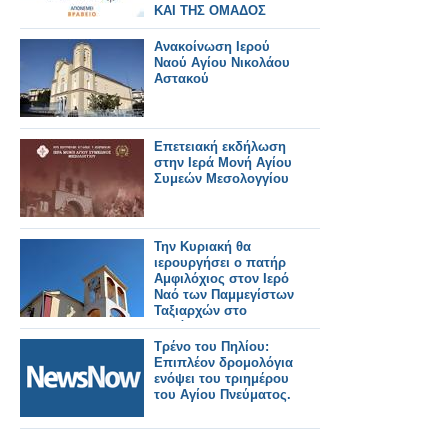
ΚΑΙ ΤΗΣ ΟΜΑΔΟΣ
ΤΟΥ
Ανακοίνωση Ιερού
Ναού Αγίου Νικολάου
Αστακού
Επετειακή εκδήλωση
στην Ιερά Μονή Αγίου
Συμεών Μεσολογγίου
Την Κυριακή θα
ιερουργήσει ο πατήρ
Αμφιλόχιος στον Ιερό
Ναό των Παμμεγίστων
Ταξιαρχών στο
Αγράμπελο.. .
Τρένο του Πηλίου:
Επιπλέον δρομολόγια
ενόψει του τριημέρου
του Αγίου Πνεύματος.