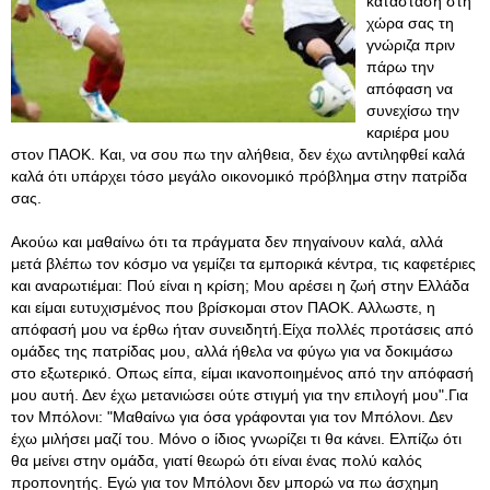
κατάσταση στη
χώρα σας τη
γνώριζα πριν
πάρω την
απόφαση να
συνεχίσω την
καριέρα μου
στον ΠΑΟΚ. Και, να σου πω την αλήθεια, δεν έχω αντιληφθεί καλά
καλά ότι υπάρχει τόσο μεγάλο οικονομικό πρόβλημα στην πατρίδα
σας.
Ακούω και μαθαίνω ότι τα πράγματα δεν πηγαίνουν καλά, αλλά
μετά βλέπω τον κόσμο να γεμίζει τα εμπορικά κέντρα, τις καφετέριες
και αναρωτιέμαι: Πού είναι η κρίση; Μου αρέσει η ζωή στην Ελλάδα
και είμαι ευτυχισμένος που βρίσκομαι στον ΠΑΟΚ. Αλλωστε, η
απόφασή μου να έρθω ήταν συνειδητή.Είχα πολλές προτάσεις από
ομάδες της πατρίδας μου, αλλά ήθελα να φύγω για να δοκιμάσω
στο εξωτερικό. Οπως είπα, είμαι ικανοποιημένος από την απόφασή
μου αυτή. Δεν έχω μετανιώσει ούτε στιγμή για την επιλογή μου".Για
τον Μπόλονι: "Μαθαίνω για όσα γράφονται για τον Μπόλονι. Δεν
έχω μιλήσει μαζί του. Μόνο ο ίδιος γνωρίζει τι θα κάνει
. Ελπίζω ότι
θα μείνει στην ομάδα, γιατί θεωρώ ότι είναι ένας πολύ καλός
προπονητής. Εγώ για τον Μπόλονι δεν μπορώ να πω άσχημη