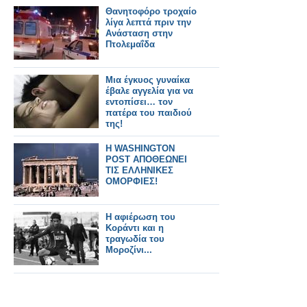
Θανητοφόρο τροχαίο
λίγα λεπτά πριν την
Ανάσταση στην
Πτολεμαΐδα
Μια έγκυος γυναίκα
έβαλε αγγελία για να
εντοπίσει… τον
πατέρα του παιδιού
της!
Η WASHINGTON
POST ΑΠΟΘΕΩΝΕΙ
ΤΙΣ ΕΛΛΗΝΙΚΕΣ
ΟΜΟΡΦΙΕΣ!
Η αφιέρωση του
Κοράντι και η
τραγωδία του
Μοροζίνι...