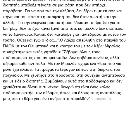
διαιτητής υπέδειξε πέναλτι σε μια φάση που δεν υπήρχε
παράβαση. Για να σου πω την αλήθεια, δεν ξέρω τι με έπιασε και
πήγα και του είπα ότι η απόφασή του δεν ήταν σωστή και την
άλλαξε. Για την ενέργειά μου αυτή μου έδωσαν το βραβείο για το
fair play. Δεν το έχω κάνει ξανά από τότε και μάλλον δεν σκοπεύω
να το ξανακάνω. Κανείς δεν κατάλαβε γιατί αντέδρασα με αυτόν τον
τρόπο. Ούτε και εγώ ο ίδιος...".Ο Λάζαρ απεβλήθη στο παιχνίδι του
ΠΑΟΚ με τον Ολυμπιακό και η κόντρα του με τον Κέβιν Μιραλάς
συνεχίστηκε και εκτός γηπέδου: "Σέβομαι όλους τους
ποδοσφαιριστές που αντιμετωπίζω. Δεν φοβάμαι κανέναν, αλλά
σέβομαι κάθε αντίπαλο. Με τον Μιραλάς είχαμε ένα θέμα που για
μένα έχει κλείσει. Τα πράγμστα ξέφυγαν κάπως στη διάρκεια του
παιχνιδιού. Με χτύπησε στο πρόσωπο, στη συνέχεια ανταπέδωσα
και με είδε ο διαιτητής. Συμβαίνουν αυτά στο ποδόσφαιρο και δεν
χρειάζεται να δίνουμε συνέχεια, θεωρώ ότι είναι ένας καλός
ποδοσφαιριστής, τον σέβομαι, όπως και όλους τους αντιπάλους
μου, και το θέμα για μένα ανήκει στο παρελθόν".
stoiximata