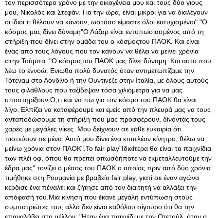
τον περισσότερο χρόνο με την οικογένεια μου και τους δύο γιους
μου, Νικολός και Στεφάν. Για την ώρα, είναι μικροί για να διαλέγουν
οι ίδιοι τι θέλουν να κάνουν, ωστόσο είμαστε όλοι ευτυχισμένοι"."Ο
κόσμος μας δίνει δύναμη"Ο Λάζαρ είναι εντυπωσιασμένος από τη
στήριξη που δίνει στην ομάδα του ο κόσμοςτου ΠΑΟΚ. Και είναι
ένας από τους λόγους που τον κάνουν να θέλει να μείνει χρόνια
στην Τούμπα: "Ο κόσμοςτου ΠΑΟΚ μας δίνει δύναμη. Και αυτό που
λέω το εννοώ. Ενιωθα πολύ δυνατός όταν αντιμετωπίζαμε την
Τότεναμ στο Λονδίνο ή την Ουντινέζε στην Ιταλία, με όλους αυτούς
τους φιλάθλους που ταξίδεψαν τόσα χιλιόμετρα για να μας
υποστηρίξουν.Ο,τι και να πω για τον κόσμο του ΠΑΟΚ θα είναι
λίγο. Ελπίζει να καταφέρουμε και εμείς από την πλευρά μας να τους
ανταποδώσουμε τη στήριξη που μας προσφέρουν, δίνοντάς τους
χαρές με μεγάλες νίκες. Μου δείχνουν σε κάθε ευκαιρία ότι
πιστεύουν σε μένα. Αυτό μου δίνει ένα επιπλέον κίνητρο, θέλω να
μείνω χρόνια στον ΠΑΟΚ".Το fair play"Ιδιαίτερα θα είναι τα παιχνίδια
των πλέι οφ, όπου θα πρέπει οπωσδήποτε να εκμεταλλευτούμε την
έδρα μας" τονίζει ο μέσος του ΠΑΟΚ ο οποίος πριν από δύο χρόνια
τιμήθηκε στη Ρουμανία με βραβείο fair play, γιατί σε έναν αγώνα
κέρδισε ένα πέναλτι και ζήτησε από τον διαιτητή να αλλάξει την
απόφασή του.Μια κίνηση που έκανε μεγάλη εντύπωση στους
συμπατριώτες του, αλλά δεν είναι καθόλου σίγουρο ότι θα την
επαναλάβει στο μέλλον: "Ηταν ένα παιχνίδι με την Οτετούλ, όταν ο