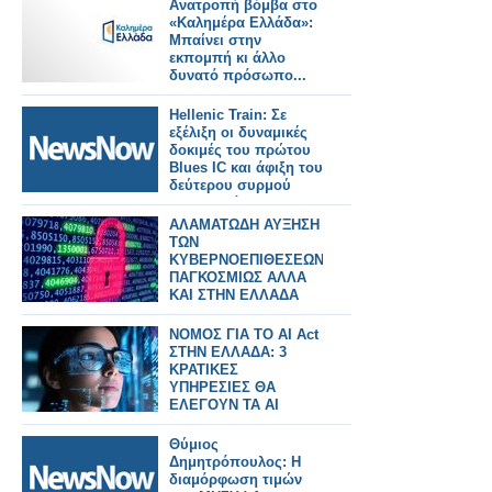
ΕΛΛΑΔΑ
Ανατροπή βόμβα στο
«Καλημέρα Ελλάδα»:
Μπαίνει στην
εκπομπή κι άλλο
δυνατό πρόσωπο...
Hellenic Train: Σε
εξέλιξη οι δυναμικές
δοκιμές του πρώτου
Blues IC και άφιξη του
δεύτερου συρμού
στην Ελλάδα.
ΑΛΑΜΑΤΩΔΗ ΑΥΞΗΣΗ
ΤΩΝ
ΚΥΒΕΡΝΟΕΠΙΘΕΣΕΩΝ
ΠΑΓΚΟΣΜΙΩΣ ΑΛΛΑ
ΚΑΙ ΣΤΗΝ ΕΛΛΑΔΑ
ΝΟΜΟΣ ΓΙΑ ΤΟ AI Act
ΣΤΗΝ ΕΛΛΑΔΑ: 3
ΚΡΑΤΙΚΕΣ
ΥΠΗΡΕΣΙΕΣ ΘΑ
ΕΛΕΓΟΥΝ ΤΑ AI
ΣΥΣΤΗΜΑΤΑ
Θύμιος
Δημητρόπουλος: Η
διαμόρφωση τιμών