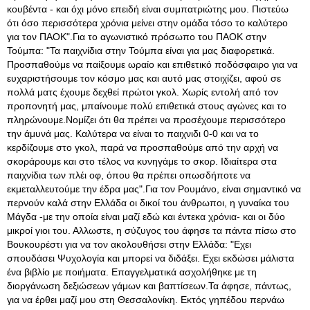
κουβέντα - και όχι μόνο επειδή είναι συμπατριώτης μου. Πιστεύω
ότι όσο περισσότερα χρόνια μείνει στην ομάδα τόσο το καλύτερο
για τον ΠΑΟΚ".Για το αγωνιστικό πρόσωπο του ΠΑΟΚ στην
Τούμπα: "Τα παιχνίδια στην Τούμπα είναι για μας διαφορετικά.
Προσπαθούμε να παίξουμε ωραίο και επιθετικό ποδόσφαιρο για να
ευχαριστήσουμε τον κόσμο μας και αυτό μας στοιχίζει, αφού σε
πολλά ματς έχουμε δεχθεί πρώτοι γκολ. Χωρίς εντολή από τον
προπονητή μας, μπαίνουμε πολύ επιθετικά στους αγώνες και το
πληρώνουμε.Νομίζει ότι θα πρέπει να προσέχουμε περισσότερο
την άμυνά μας. Καλύτερα να είναι το παιχνιδι 0-0 και να το
κερδίζουμε στο γκολ, παρά να προσπαθούμε από την αρχή να
σκοράρουμε και στο τέλος να κυνηγάμε το σκορ. Ιδιαίτερα στα
παιχνίδια των πλέι οφ, όπου θα πρέπει οπωσδήποτε να
εκμεταλλευτούμε την έδρα μας".Για τον Ρουμάνο, είναι σημαντικό να
περνούν καλά στην Ελλάδα οι δικοί του άνθρωποι, η γυναίκα του
Μάγδα -με την οποία είναι μαζί εδώ και έντεκα χρόνια- και οι δύο
μικροί γιοι του. Αλλωστε, η σύζυγος του άφησε τα πάντα πίσω στο
Βουκουρέστι για να τον ακολουθήσει στην Ελλάδα: "Εχει
σπουδάσει Ψυχολογία και μπορεί να διδάξει. Εχει εκδώσει μάλιστα
ένα βιβλίο με ποιήματα. Επαγγελματικά ασχολήθηκε με τη
διοργάνωση δεξιώσεων γάμων και βαπτίσεων.Τα άφησε, πάντως,
για να έρθει μαζί μου στη Θεσσαλονίκη. Εκτός γηπέδου περνάω