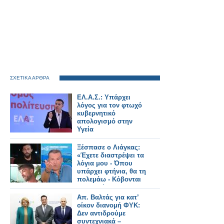
ΣΧΕΤΙΚΑ ΑΡΘΡΑ
ΕΛ.Α.Σ.: Υπάρχει
λόγος για τον φτωχό
κυβερνητικό
απολογισμό στην
Υγεία
Ξέσπασε ο Λιάγκας:
«Έχετε διαστρέψει τα
λόγια μου - Όπου
υπάρχει φτήνια, θα τη
πολεμάω - Κόβονται
εκπομπές και δεν
αντικαθίστανται
Απ. Βαλτάς για κατ’
οίκον διανομή ΦΥΚ:
Δεν αντιδρούμε
συντεχνιακά –