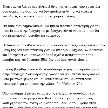
Είναι σαν να λες σε ένα ψιλικατζίδικο της γειτονιάς που χρωστάει
δυο φορές την αξία του και δεν μπαίνει πελάτης, να καλέσει
επενδυτές και να το κάνει σουπερ μάρκετ, έλεος.
Για τους αντιμνημονιακούς , θα ήθελα πειστική απάντηση για την
πορεία μας στην δραχμή και με δραχμή εθνικό νόμισμα, πως θα
αντιμετωπιστεί η μεταβατική κατάσταση.
Η θεωρία ότι το εθνικό νόμισμα είναι ένα αναπτυξιακό εργαλείο ,από
μόνη της δεν είναι πειστική γιατί θα υπάρξουν ισχυροί κλυδωνισμοί
και θα πρέπει να υπάρχει σοβαρό σχέδιο αντιμετώπισης της
μεταβατικής κατάστασης.Εδώ δεν μου λέει κανείς τίποτα.
Επειδή βαρέθηκα τον κάθε εκπαιδευόμενο μάγο με προϋπηρεσία
στην αποτυχία διακυβέρνησης χώρας να μου πετάει σλόγκαν και
μετά με πόνο ψυχής να μου ανακοινώνει ότι με καταστρέφει
οικονομικά για να σώσει την χώρα , θα ήθελα το εξής:
Όλοι οι συμμετέχοντες σε αυτές τις εκλογές να συντάξουν ένα
συμβόλαιο με τα μέτρα που θα λάβουν και με ρήτρα ισόβιας
κάθειρξης για τον ηγέτη κόμματος που δεν θα του βγουν στην
πορεία, χωρίς δικαιολογίες, υπογεγραμμένο από τον ηγέτη του