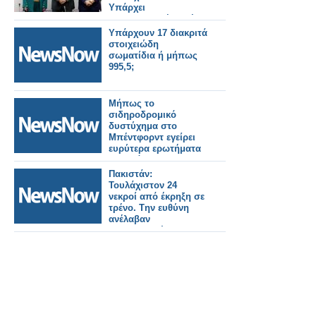
Υπάρχει
φαρμακευτική αρχή
και πρακτική
Υπάρχουν 17 διακριτά
στοιχειώδη
σωματίδια ή μήπως
995,5;
Μήπως το
σιδηροδρομικό
δυστύχημα στο
Μπέντφορντ εγείρει
ευρύτερα ερωτήματα
σχετικά με την
ασφάλεια;
Πακιστάν:
Τουλάχιστον 24
νεκροί από έκρηξη σε
τρένο. Tην ευθύνη
ανέλαβαν
αυτονομιστές
μαχητές.