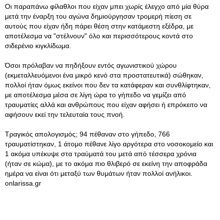
Οι παραπάνω φίλαθλοι που είχαν μπει χωρίς έλεγχο από μία θύρα
μετά την έναρξη του αγώνα δημιούργησαν τρομερή πίεση σε
αυτούς που είχαν ήδη πάρει θέση στην κατάμεστη εξέδρα, με
αποτέλεσμα να "στέλνουν" όλο και περισσότερους κοντά στο
σιδερένιο κιγκλίδωμα.
Όσοι πρόλαβαν να πηδήξουν εντός αγωνιστικού χώρου
(εκμεταλλευόμενοι ένα μικρό κενό στα προστατευτικά) σώθηκαν,
πολλοί ήταν όμως εκείνοι που δεν τα κατάφεραν και συνθλίφτηκαν,
με αποτέλεσμα μέσα σε λίγη ώρα το γήπεδο να γεμίζει από
τραυματίες αλλά και ανθρώπους που είχαν αφήσει ή επρόκειτο να
αφήσουν εκεί την τελευταία τους πνοή.
Τραγικός απολογισμός; 94 πέθαναν στο γήπεδο, 766
τραυματίστηκαν, 1 άτομο πέθανε λίγο αργότερα στο νοσοκομείο και
1 ακόμα υπέκυψε στα τραύματά του μετά από τέσσερα χρόνια
(ήταν σε κώμα), με το ακόμα πιο θλιβερό σε εκείνη την αποφράδα
ημέρα να είναι ότι μεταξύ των θυμάτων ήταν πολλοί ανήλικοι.
onlarissa.gr