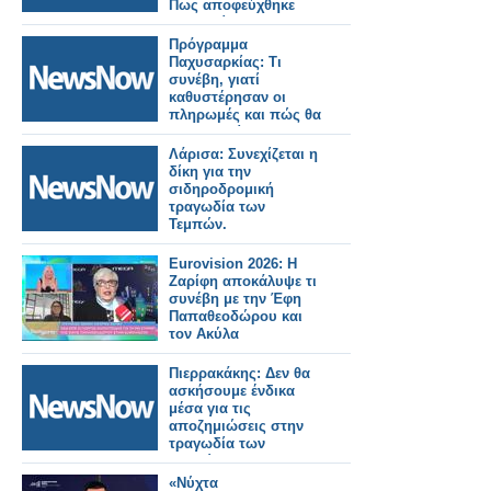
Πως αποφεύχθηκε
τραγωδία.
Πρόγραμμα
Παχυσαρκίας: Τι
συνέβη, γιατί
καθυστέρησαν οι
πληρωμές και πώς θα
συνεχιστεί
Λάρισα: Συνεχίζεται η
δίκη για την
σιδηροδρομική
τραγωδία των
Τεμπών.
Eurovision 2026: Η
Ζαρίφη αποκάλυψε τι
συνέβη με την Έφη
Παπαθεοδώρου και
τον Ακύλα
Πιερρακάκης: Δεν θα
ασκήσουμε ένδικα
μέσα για τις
αποζημιώσεις στην
τραγωδία των
Τεμπών.
«Νύχτα