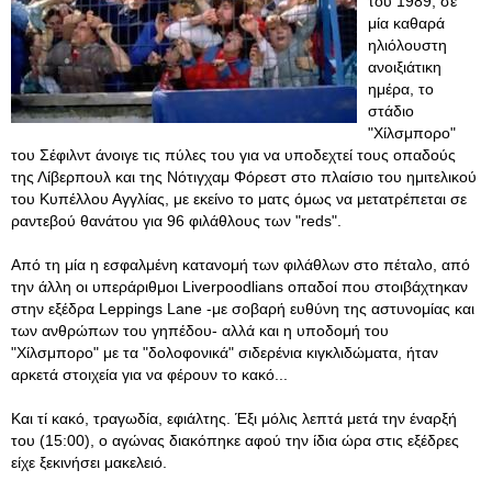
του 1989, σε
μία καθαρά
ηλιόλουστη
ανοιξιάτικη
ημέρα, το
στάδιο
"Χίλσμπορο"
του Σέφιλντ άνοιγε τις πύλες του για να υποδεχτεί τους οπαδούς
της Λίβερπουλ και της Νότιγχαμ Φόρεστ στο πλαίσιο του ημιτελικού
του Κυπέλλου Αγγλίας, με εκείνο το ματς όμως να μετατρέπεται σε
ραντεβού θανάτου για 96 φιλάθλους των "reds".
Από τη μία η εσφαλμένη κατανομή των φιλάθλων στο πέταλο, από
την άλλη οι υπεράριθμοι Liverpoodlians οπαδοί που στοιβάχτηκαν
στην εξέδρα Leppings Lane -με σοβαρή ευθύνη της αστυνομίας και
των ανθρώπων του γηπέδου- αλλά και η υποδομή του
"Χίλσμπορο" με τα "δολοφονικά" σιδερένια κιγκλιδώματα, ήταν
αρκετά στοιχεία για να φέρουν το κακό...
Και τί κακό, τραγωδία, εφιάλτης. Έξι μόλις λεπτά μετά την έναρξή
του (15:00), ο αγώνας διακόπηκε αφού την ίδια ώρα στις εξέδρες
είχε ξεκινήσει μακελειό.