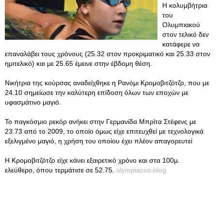
Η κολυμβήτρια
του
Ολυμπιακού
στον τελικό δεν
κατάφερε να
επαναλάβει τους χρόνους (25.32 στον προκριματικό και 25.33 στον
ημιτελικό) και με 25.65 έμεινε στην έβδομη θέση.
Νικήτρια της κούρσας αναδείχθηκε η Ρανόμι Κρομοβιτζότζο, που με
24.10 σημείωσε την καλύτερη επίδοση όλων των εποχών με
υφασμάτινο μαγιό.
Το παγκόσμιο ρεκόρ ανήκει στην Γερμανίδα Μπρίτα Στέφενς με
23.73 από το 2009, το οποίο όμως είχε επιτευχθεί με τεχνολογικά
εξελιγμένο μαγιό, η χρήση του οποίου έχει πλέον απαγορευτεί
Η Κρομοβιτζότζο είχε κάνει εξαιρετικό χρόνο και στα 100μ.
ελεύθερο, όπου τερμάτισε σε 52.75.
olympiacos-blog