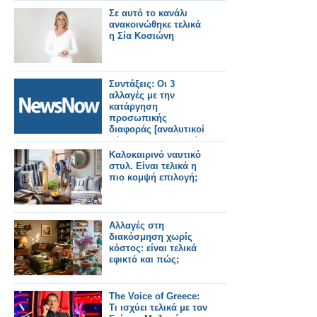
Σε αυτό το κανάλι
ανακοινώθηκε τελικά
η Σία Κοσιώνη
Συντάξεις: Οι 3
αλλαγές με την
κατάργηση
προσωπικής
διαφοράς [αναλυτικοί
πίνακες με τα τελικά
ποσά για όλα τα
Καλοκαιρινό ναυτικό
ταμεία.
στυλ. Είναι τελικά η
πιο κομψή επιλογή;
Αλλαγές στη
διακόσμηση χωρίς
κόστος: είναι τελικά
εφικτό και πώς;
The Voice of Greece:
Τι ισχύει τελικά με τον