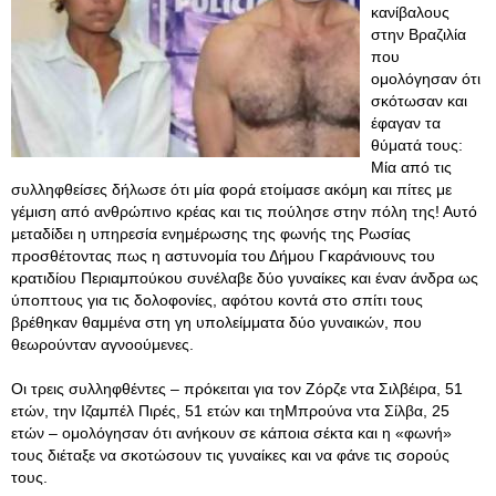
κανίβαλους
στην Βραζιλία
που
ομολόγησαν ότι
σκότωσαν και
έφαγαν τα
θύματά τους:
Mία από τις
συλληφθείσες δήλωσε ότι μία φορά ετοίμασε ακόμη και πίτες με
γέμιση από ανθρώπινο κρέας και τις πούλησε στην πόλη της! Αυτό
μεταδίδει η υπηρεσία ενημέρωσης της φωνής της Ρωσίας
προσθέτοντας πως η αστυνομία του Δήμου Γκαράνιουνς του
κρατιδίου Περιαμπούκου συνέλαβε δύο γυναίκες και έναν άνδρα ως
ύποπτους για τις δολοφονίες, αφότου κοντά στο σπίτι τους
βρέθηκαν θαμμένα στη γη υπολείμματα δύο γυναικών, που
θεωρούνταν αγνοούμενες.
Οι τρεις συλληφθέντες – πρόκειται για τον Ζόρζε ντα Σιλβέιρα, 51
ετών, την Ιζαμπέλ Πιρές, 51 ετών και τηΜπρούνα ντα Σίλβα, 25
ετών – ομολόγησαν ότι ανήκουν σε κάποια σέκτα και η «φωνή»
τους διέταξε να σκοτώσουν τις γυναίκες και να φάνε τις σορούς
τους.