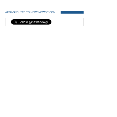
ΑΚΟΛΟΥΘΗΣΤΕ ΤΟ NEWSNOWGR.COM