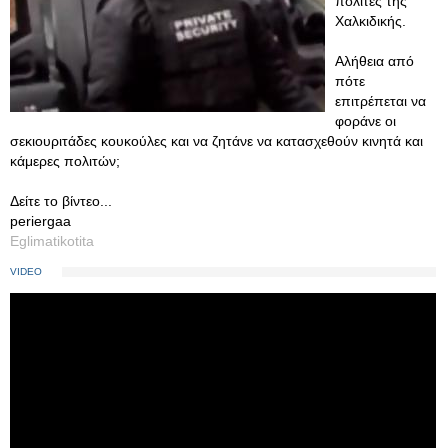
πολίτες της
Χαλκιδικής.
Αλήθεια από
πότε
επιτρέπεται να
φοράνε οι
σεκιουριτάδες κουκούλες και να ζητάνε να κατασχεθούν κινητά και
κάμερες πολιτών;
Δείτε το βίντεο...
periergaa
Eglimatikotita
VIDEO