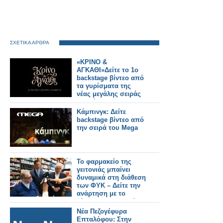
ΣΧΕΤΙΚΑ ΑΡΘΡΑ
«ΚΡΙΝΟ &
ΑΓΚΑΘΙ»Δείτε το 1ο
backstage βίντεο από
τα γυρίσματα της
νέας μεγάλης σειράς
εποχής του ΑΝΤ1
Κάμπινγκ: Δείτε
backstage βίντεο από
την σειρά του Mega
Το φαρμακείο της
γειτονιάς μπαίνει
δυναμικά στη διάθεση
των ΦΥΚ – Δείτε την
ανάρτηση με το
βίντεο του Υπ.Υγείας
Αδωνη Γεωργιάδη
Νέα Πεζογέφυρα
(video)
Επταλόφου: Στην