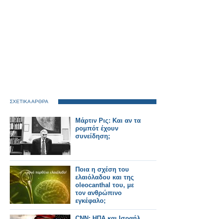
ΣΧΕΤΙΚΑ ΑΡΘΡΑ
Μάρτιν Ρις: Και αν τα
ρομπότ έχουν
συνείδηση;
Ποια η σχέση του
ελαιόλαδου και της
oleocanthal του, με
τον ανθρώπινο
εγκέφαλο;
CNN: ΗΠΑ και Ισραήλ