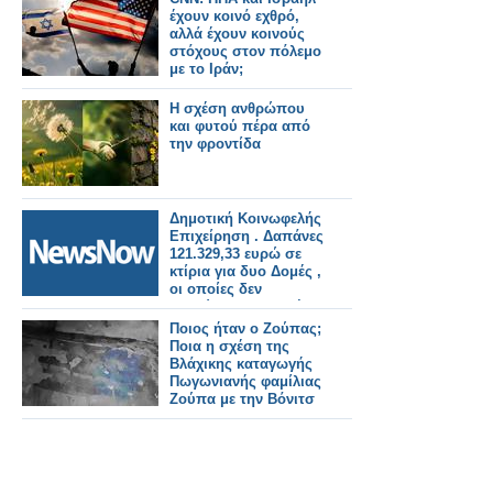
έχουν κοινό εχθρό,
αλλά έχουν κοινούς
στόχους στον πόλεμο
με το Ιράν;
Η σχέση ανθρώπου
και φυτού πέρα από
την φροντίδα
Δημοτική Κοινωφελής
Επιχείρηση . Δαπάνες
121.329,33 ευρώ σε
κτίρια για δυο Δομές ,
οι οποίες δεν
λειτούργησαν ποτέ.
Δημοτικοί Σύμβουλοι
Ποιος ήταν ο Ζούπας;
υπάρχουν; Η
Ποια η σχέση της
υπόθεση χρήζει ναι ή
Βλάχικης καταγωγής
όχι πολλαπλού
Πωγωνιανής φαμίλιας
ελέγχου; Έχουν ή δεν
Ζούπα με την Βόνιτσ
έχουν πολλοί ευθύνες
σε πολλαπλά
επίπεδα;