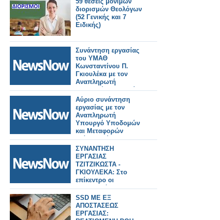
59 θέσεις μονίμων
διορισμών Θεολόγων
(52 Γενικής και 7
Ειδικής)
Συνάντηση εργασίας
του ΥΜΑΘ
Κωνσταντίνου Π.
Γκιουλέκα με τον
Αναπληρωτή
Υπουργό Υποδομών
και Μεταφορών
Αύριο συνάντηση
Γιώργο Κώτσηρα.
εργασίας με τον
Αναπληρωτή
Υπουργό Υποδομών
και Μεταφορών
Γιώργο Κώτσηρα θα
έχει ο Κωνσταντίνος
ΣΥΝΑΝΤΗΣΗ
Γκιουλέκας.
ΕΡΓΑΣΙΑΣ
ΤΖΙΤΖΙΚΩΣΤΑ -
ΓΚΙΟΥΛΕΚΑ: Στο
επίκεντρο οι
προτεραιότητες της
ΕΕ για τα μεγάλα έργα
SSD ME ΕΞ
υποδομών και
ΑΠΟΣΤΑΣΕΩΣ
μεταφορών, τον
ΕΡΓΑΣΙΑΣ:
τουρισμό και ο