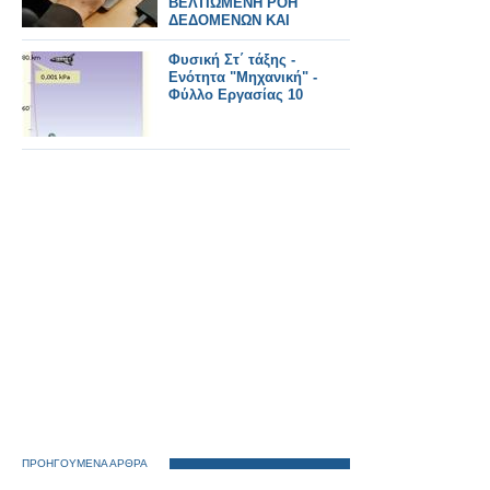
ΒΕΛΤΙΩΜΕΝΗ ΡΟΗ
κομβικός ρόλος της
ΔΕΔΟΜΕΝΩΝ ΚΑΙ
Βόρειας Ελλάδας
ΕΞΟΙΚΟΝΟΜΗΣΗ
ΧΡΟΝΟΥ
Φυσική Στ΄ τάξης -
Ενότητα "Μηχανική" -
Φύλλο Εργασίας 10
ΠΡΟΗΓΟΥΜΕΝΑ ΑΡΘΡΑ