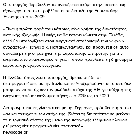
Ο υπουργός Περιβάλλοντος αναφέρεται ακόμη στην «στατιστική
εξαγωγή», η οποία προβλέπεται σε διάταξη της Ευρωπαϊκής
Ένωσης από το 2009.
«Είναι η πρώτη φορά που κάποιος κάνει χρήση της δυνατότητας
εικονικής εξαγωγής. Η ενέργεια θα καταναλώνεται στην Ελλάδα,
αλλά θα υπολογίζεται στον ενεργειακό απολογισμό των χωρών-
αγοραστών», εξηγεί ο κ. Παπακωνταντίνου και προσθέτει ότι αυτό
συνάδει με την στρατηγική της Ευρωπαϊκής Επιτροπής για την
ενέργεια από ανανεώσιμες πήγες, η οποία προβλέπει τη δημιουργία
ευρωπαϊκής αγοράς ενέργειας.
Η Ελλάδα, όπως λέει ο υπουργός, βρίσκεται ήδη σε
διαπραγματεύσεις με την Ιταλία και το Λουξεμβούργο, οι οποίες δεν
μπορούν να πετύχουν τον φιλόδοξο στόχο της Ε.Ε. για αύξηση της
ενέργειας από ανανεώσιμες πήγες στο 20% ως το 2020.
Διαπραγματεύσεις γίνονται και με την Γερμανία, πρόσθεσε, η οποία
«αν και πετυχαίνει τον στόχο της, βλέπει τη δυνατότητα να μειώσει
το ενεργειακό κόστος της μέσω της εισαγωγής ελληνικού ηλιακού
ρεύματος είτε πραγματικά είτε στατιστικά».
newscode.gr