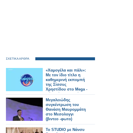
ΣΧΕΤΙΚΑ ΑΡΘΡΑ
«Χαμογέλα και πάλι»:
Με τον ίδιο τίτλο η
καθημερινή εκπομπή
της Σίσσυς
Χρηστίδου στο Mega -
Πότε κάνει πρεμιέρα;
Μεγαλειώδης
συγκέντρωση του
Θανάση Μαυρομμάτη
στο Μεσολογγι
(βιντεο -φωτο)
Το STUDIO με Νάνσυ