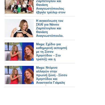
Ζαμπέτογλου και
Θανάση
Αναγνωστόπουλος
έβγαλε τρέιλερ στον
ΣΚΑΪ
Η ανακοίνωση του
ΣΚΑΪ για Νάνσυ
Ζαμπέτογλου και
Θανάση
Αναγνωστόπουλο.
Mega: Σχέδιο για
καθημερινή εκπομπή
με τη Σίσσυ
Χρηστίδου – Στο
τραπέζι και η
μετακίνηση της
Αναστασίας Γιάμαλη
Mega: Ντόμινο
αλλαγών στην
πρωινή ζώνη - Σίσσυ
Χρηστίδου και
Αναστασία Γιάμαλη
υποψήφιες για
καθημερινό slot