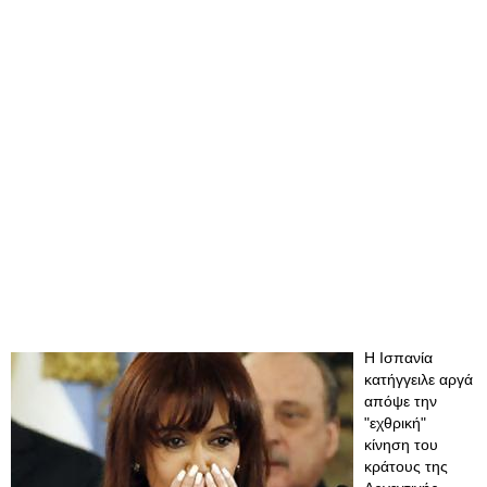
Η Ισπανία
κατήγγειλε αργά
απόψε την
"εχθρική"
κίνηση του
κράτους της