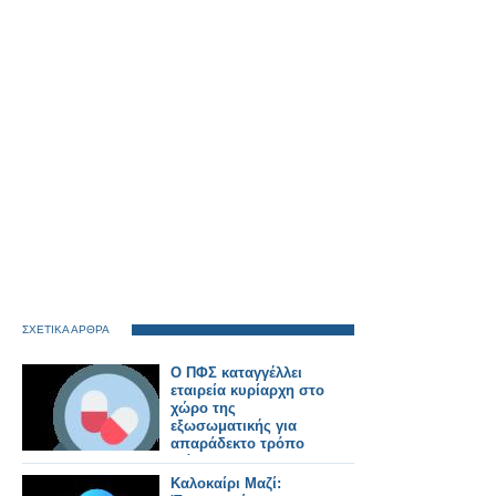
ΣΧΕΤΙΚΑ ΑΡΘΡΑ
Ο ΠΦΣ καταγγέλλει
εταιρεία κυρίαρχη στο
χώρο της
εξωσωματικής για
απαράδεκτο τρόπο
διάθεσης
σκευάσματός της
Καλοκαίρι Μαζί: