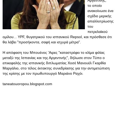
Αργεντινής,
το οποίο
ανακοίνωσε ένα
σχέδιο μερικής
απαλλοτρίωσης
του
πετρελαϊκού
ομίλου... YPF, θυγατρικού του ισπανικού Repsol, και πρόσθεσε ότι
θα λάβει "προσήκοντα, σαφή και ισχυρά μέτρα".
Η απόφαση του Μπουένος 'Αιρες "καταστρέφει το κλίμα φιλίας
μεταξύ της Ισπανίας και της Αργεντινής", δήλωσε στον Τύπο ο
επικεφαλής της ισπανικής διπλωματίας Χοσέ Μανουέλ Γκαρθία
Μαργάλιο, στο τέλος έκτακτης συνεδρίασης για την αντιμετώπιση
της κρίσης με τον πρωθυπουργό Μαριάνο Ραχόι.
taneatouoropou.blogspot.com