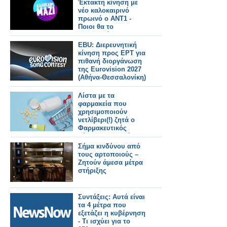
Έκτακτη κίνηση με
νέο καλοκαιρινό
πρωινό ο ΑΝΤ1 -
Ποιοι θα το
παρουσιάζουν και τι
ώρα θα παίζει;
EBU: Διερευνητική
κίνηση προς ΕΡΤ για
πιθανή διοργάνωση
της Eurovision 2027
(Αθήνα-Θεσσαλονίκη)
Λίστα με τα
φαρμακεία που
χρησιμοποιούν
νετλίβερι(!) ζητά ο
Φαρμακευτικός
Σύλλογος Αττικής – τι
καταγγέλλει
Σήμα κινδύνου από
τους αρτοποιούς –
Ζητούν άμεσα μέτρα
στήριξης
Συντάξεις: Αυτά είναι
τα 4 μέτρα που
εξετάζει η κυβέρνηση
- Τι ισχύει για το