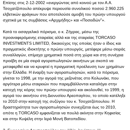
Επίσης στις 2-12-2002 «ενεργώντας από κοινού με τον Α.Α.
Τσοχατζόπουλο απέκρυψε περιουσία συνολικού ποσού 2.960.225
ελβετικών φράγκων που αποτελούσε αμοιβή του πρώην υπουργού
σχετικά με τις συμβάσεις «Αρχιμήδης» και «Ποσειδών"».
Κατά το εισαγγελικό πόρισμα, ο κ. Ζήγρας, μέσω της
προαναφερόμενης εταιρείας αλλά και της εταιρείας TORCASO
INVESTMENTS LIMITED, δικαιούχος της οποίας ήταν ο ίδιος και
πραγματικός ιδιοκτήτης ο πρώην υπουργός, μετέφερε μέσω σειράς
συναλλαγών, επίμαχα χρηματικά ποσά στη χώρα και στη συνέχεια
προέβη σε μία σειρά αγοραπωλησιών ακινήτων με σκοπό να
μεταφερθεί και να κρυφτεί η πραγματική προέλευση των χρημάτων
στην Ελλάδα. Η έναρξη των αγοραπωλησιών, κατά το πόρισμα,
γίνεται το 1998, με την αγορά της μεζονέτας στο Κολωνάκι, που
αργότερα μέσω εταιρειών που παρεμβάλλονται καταλήγει στην
κατοχή της κόρης του πρώην υπουργού και ακολουθεί, το 1999, η
αγορά του ακινήτου στη Διονυσίου Αρεοπαγίτου, το οποίο κατέληξε
το 2010 στην κατοχή της συζύγου του κ. Τσοχατζόπουλου. Η
δραστηριότητα των αγοραπωλησιών συνεχίζεται έως το 2010,
οπότε η TORCASO εμφανίζεται να πουλά ακίνητα στην Κηφισίας
και στην Κυψέλη στην Ιερά Μονή Βατοπεδίου.