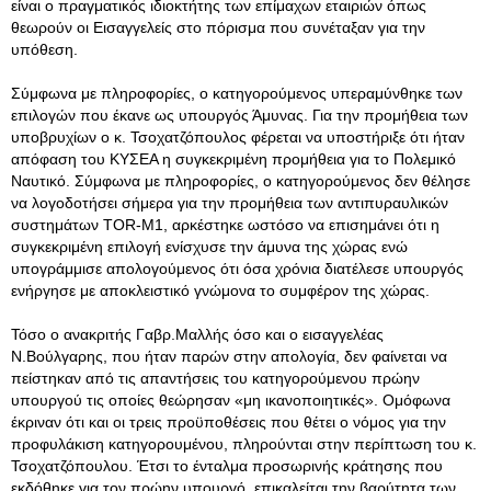
είναι ο πραγματικός ιδιοκτήτης των επίμαχων εταιριών όπως
θεωρούν οι Εισαγγελείς στο πόρισμα που συνέταξαν για την
υπόθεση.
Σύμφωνα με πληροφορίες, ο κατηγορούμενος υπεραμύνθηκε των
επιλογών που έκανε ως υπουργός Άμυνας. Για την προμήθεια των
υποβρυχίων ο κ. Τσοχατζόπουλος φέρεται να υποστήριξε ότι ήταν
απόφαση του ΚΥΣΕΑ η συγκεκριμένη προμήθεια για το Πολεμικό
Ναυτικό. Σύμφωνα με πληροφορίες, ο κατηγορούμενος δεν θέλησε
να λογοδοτήσει σήμερα για την προμήθεια των αντιπυραυλικών
συστημάτων TOR-M1, αρκέστηκε ωστόσο να επισημάνει ότι η
συγκεκριμένη επιλογή ενίσχυσε την άμυνα της χώρας ενώ
υπογράμμισε απολογούμενος ότι όσα χρόνια διατέλεσε υπουργός
ενήργησε με αποκλειστικό γνώμονα το συμφέρον της χώρας.
Τόσο ο ανακριτής Γαβρ.Μαλλής όσο και ο εισαγγελέας
Ν.Βούλγαρης, που ήταν παρών στην απολογία, δεν φαίνεται να
πείστηκαν από τις απαντήσεις του κατηγορούμενου πρώην
υπουργού τις οποίες θεώρησαν «μη ικανοποιητικές». Ομόφωνα
έκριναν ότι και οι τρεις προϋποθέσεις που θέτει ο νόμος για την
προφυλάκιση κατηγορουμένου, πληρούνται στην περίπτωση του κ.
Τσοχατζόπουλου. Έτσι το ένταλμα προσωρινής κράτησης που
εκδόθηκε για τον πρώην υπουργό, επικαλείται την βαρύτητα των