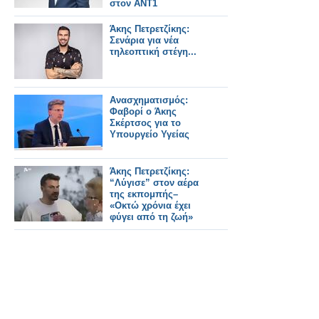
στον ΑΝΤ1
Άκης Πετρετζίκης:
Σενάρια για νέα
τηλεοπτική στέγη...
Ανασχηματισμός:
Φαβορί ο Άκης
Σκέρτσος για το
Υπουργείο Υγείας
Άκης Πετρετζίκης:
“Λύγισε” στον αέρα
της εκπομπής–
«Οκτώ χρόνια έχει
φύγει από τη ζωή»