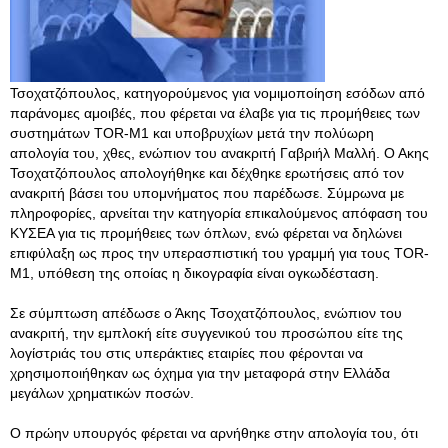
Τσοχατζόπουλος, κατηγορούμενος για νομιμοποίηση εσόδων από
παράνομες αμοιβές, που φέρεται να έλαβε για τις προμήθειες των
συστημάτων TOR-M1 και υποβρυχίων μετά την πολύωρη
απολογία του, χθες, ενώπιον του ανακριτή Γαβριήλ Μαλλή. Ο Ακης
Τσοχατζόπουλος απολογήθηκε και δέχθηκε ερωτήσεις από τον
ανακριτή βάσει του υπομνήματος που παρέδωσε. Σύμρωνα με
πληροφορίες, αρνείται την κατηγορία επικαλούμενος απόφαση του
ΚΥΣΕΑ για τις προμήθειες των όπλων, ενώ φέρεται να δηλώνει
επιφύλαξη ως προς την υπερασπιστική του γραμμή για τους TOR-
M1, υπόθεση της οποίας η δικογραφία είναι ογκωδέσταση.
Σε σύμπτωση απέδωσε ο Άκης Τσοχατζόπουλος, ενώπιον του
ανακριτή, την εμπλοκή είτε συγγενικού του προσώπου είτε της
λογίστριάς του στις υπεράκτιες εταιρίες που φέρονται να
χρησιμοποιήθηκαν ως όχημα για την μεταφορά στην Ελλάδα
μεγάλων χρηματικών ποσών.
Ο πρώην υπουργός φέρεται να αρνήθηκε στην απολογία του, ότι