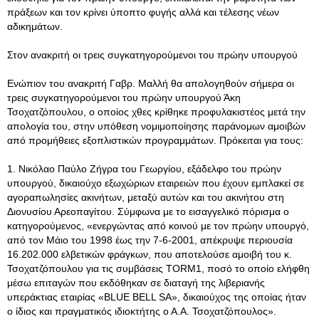
πράξεων και τον κρίνει ύποπτο φυγής αλλά και τέλεσης νέων
αδικημάτων.
Στον ανακριτή οι τρεις συγκατηγορούμενοι του πρώην υπουργού
Ενώπιον του ανακριτή Γαβρ. Μαλλή θα απολογηθούν σήμερα οι
τρεις συγκατηγορούμενοι του πρώην υπουργού Άκη
Τσοχατζόπουλου, ο οποίος χθες κρίθηκε προφυλακιστέος μετά την
απολογία του, στην υπόθεση νομιμοποίησης παράνομων αμοιβών
από προμήθειες εξοπλιστικών προγραμμάτων. Πρόκειται για τους:
1. Νικόλαο Παύλο Ζήγρα του Γεωργίου, εξάδελφο του πρώην
υπουργού, δικαιούχο εξωχώριων εταιρειών που έχουν εμπλακεί σε
αγοραπωλησίες ακινήτων, μεταξύ αυτών και του ακινήτου στη
Διονυσίου Αρεοπαγίτου. Σύμφωνα με το εισαγγελικό πόρισμα ο
κατηγορούμενος, «ενεργώντας από κοινού με τον πρώην υπουργό,
από τον Μάιο του 1998 έως την 7-6-2001, απέκρυψε περιουσία
16.202.000 ελβετικών φράγκων, που αποτελούσε αμοιβή του κ.
Τσοχατζόπουλου για τις συμβάσεις TORM1, ποσό το οποίο ελήφθη
μέσω επιταγών που εκδόθηκαν σε διαταγή της λιβεριανής
υπεράκτιας εταιρίας «BLUE BELL SA», δικαιούχος της οποίας ήταν
ο ίδιος και πραγματικός ιδιοκτήτης ο Α.Α. Τσοχατζόπουλος».