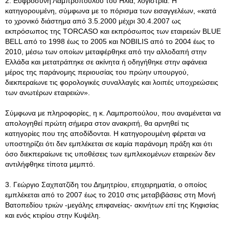
2. Ευφροσύνη Λαμπροπούλου του Ηλία, λογίστρια. Η
κατηγορουμένη, σύμφωνα με το πόρισμα των εισαγγελέων, «κατά
το χρονικό διάστημα από 3.5.2000 μέχρι 30.4.2007 ως
εκπρόσωπος της TORCASO και εκπρόσωπος των εταιρειών BLUE
BELL από το 1998 έως το 2005 και NOBILIS από το 2004 έως το
2010, μέσω των οποίων μεταφέρθηκε από την αλλοδαπή στην
Ελλάδα και μετατράπηκε σε ακίνητα ή οδηγήθηκε στην αφάνεια
μέρος της παράνομης περιουσίας του πρώην υπουργού,
διεκπεραίωνε τις φορολογικές συναλλαγές και λοιπές υποχρεώσεις
των ανωτέρων εταιρειών».
Σύμφωνα με πληροφορίες, η κ. Λαμπροπούλου, που αναμένεται να
απολογηθεί πρώτη σήμερα στον ανακριτή, θα αρνηθεί τις
κατηγορίες που της αποδίδονται. Η κατηγορουμένη φέρεται να
υποστηρίζει ότι δεν εμπλέκεται σε καμία παράνομη πράξη και ότι
όσο διεκπεραίωνε τις υποθέσεις των εμπλεκομένων εταιρειών δεν
αντιλήφθηκε τίποτα μεμπτό.
3. Γεώργιο Σαχπατζίδη του Δημητρίου, επιχειρηματία, ο οποίος
εμπλέκεται από το 2007 έως το 2010 στις μεταβιβάσεις στη Μονή
Βατοπεδίου τριών -μεγάλης επιφανείας- ακινήτων επί της Κηφισίας
και ενός κτιρίου στην Κυψέλη.