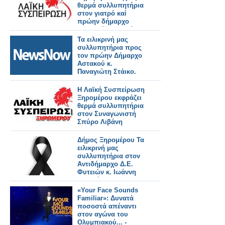
θερμά συλλυπητήρια
στον γιατρό καί
πρώην δήμαρχο
Αστακού Παναγιώτη
Στάικου
Τα ειλικρινή μας
συλλυπητήρια προς
τον πρώην Δήμαρχο
Αστακού κ.
Παναγιώτη Στάικο.
Η Λαϊκή Συσπείρωση
Ξηρομέρου εκφράζει
θερμά συλλυπητήρια
στον Συναγωνιστή
Σπύρο Λιβάνη
Δήμος Ξηρομέρου Τα
ειλικρινή μας
συλλυπητήρια στον
Αντιδήμαρχο Δ.Ε.
Φυτειών κ. Ιωάννη
Φλωρόπουλο,
«Your Face Sounds
Familiar»: Δυνατά
ποσοστά απέναντι
στον αγώνα του
Ολυμπιακού... -