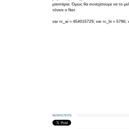
μανιτάρια. Όμως θα συνεχίσουμε να το μελ
τόνισε ο Νατ.
var rc_ai = 454015729; var rc_bi = 5786; v
ΜΟΙΡΑΣΤΕΙΤΕ