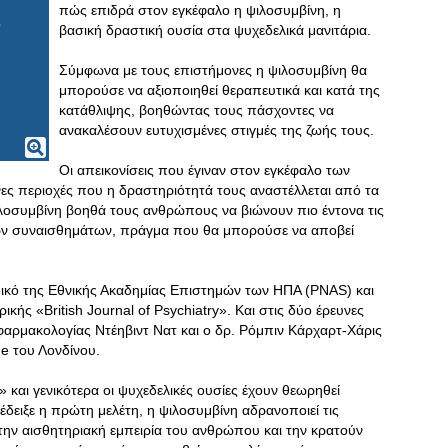
πώς επιδρά στον εγκέφαλο η ψιλοσυμβίνη, η
βασική δραστική ουσία στα ψυχεδελικά μανιτάρια.
Σύμφωνα με τους επιστήμονες η ψιλοσυμβίνη θα
μπορούσε να αξιοποιηθεί θεραπευτικά και κατά της
κατάθλιψης, βοηθώντας τους πάσχοντες να
ανακαλέσουν ευτυχισμένες στιγμές της ζωής τους.
Οι απεικονίσεις που έγιναν στον εγκέφαλο των
ες περιοχές που η δραστηριότητά τους αναστέλλεται από τα
ιλοσυμβίνη βοηθά τους ανθρώπους να βιώνουν πιο έντονα τις
ων συναισθημάτων, πράγμα που θα μπορούσε να αποβεί
ικό της Εθνικής Ακαδημίας Επιστημών των ΗΠΑ (PNAS) και
ικής «British Journal of Psychiatry». Και στις δύο έρευνες
αρμακολογίας Ντέηβιντ Νατ και ο δρ. Ρόμπιν Κάρχαρτ-Χάρις
ge του Λονδίνου.
 και γενικότερα οι ψυχεδελικές ουσίες έχουν θεωρηθεί
δειξε η πρώτη μελέτη, η ψιλοσυμβίνη αδρανοποιεί τις
την αισθητηριακή εμπειρία του ανθρώπου και την κρατούν