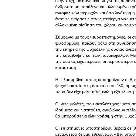
στην τάξη, με συνέπεια -λόγω της αδρανο
άνθρωπο με παράξενο και αλλοιωμένο τρ
εγκεφαλικών περιοχών και όσο λιγότερη η 
έντονες ενοράσεις όπως περίεργα γεωμετρ
αλλοιωμένη αίσθηση του χώρου και του χ
Σύμφωνα με τους νευροεπιστήμονες, οι συ
ψιλοσυμβίνη, παίζουν ρόλο στη συνείδηση
την επήρεια της ψυχεδελικής ουσίας αν
της κατάθλιψης και των πονοκεφάλων. Μάλ
της ουσίας είχε περάσει, οι περισσότεροι
κατάσταση.
Η ψιλοσυμβίνη, όπως επισημαίνουν οι Βρ
ψυχοθεραπεία στη δεκαετία του ΄50, όμως
τώρα δεν είχε μελετηθεί, ενώ η εξάπλωση
Οι νέες μελέτες, που εκτελέστηκαν μετά α
ιδρύματα και ινστιτούτα, αναβιώνουν πλέο
θα μπορούσε να είναι χρήσιμη στην ψυχοθ
Οι επιστήμονες υποστηρίζουν βέβαια ότι 
μεγαλύτερο δείγμα εθελοντών. «Δεν υποστη