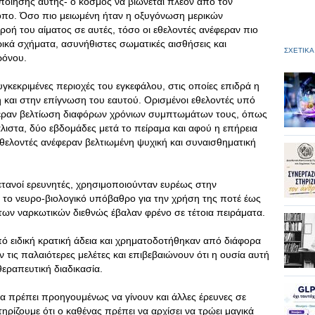
ποίησης αυτής- ο κόσμος να βιώνεται πλέον από τον
όπο. Όσο πιο μειωμένη ήταν η οξυγόνωση μερικών
ροή του αίματος σε αυτές, τόσο οι εθελοντές ανέφεραν πιο
ικά σχήματα, ασυνήθιστες σωματικές αισθήσεις και
ΣΧΕΤΙΚΑ
ρόνου.
γκεκριμένες περιοχές του εγκεφάλου, στις οποίες επιδρά η
 και στην επίγνωση του εαυτού. Ορισμένοι εθελοντές υπό
έφεραν βελτίωση διαφόρων χρόνιων συμπτωμάτων τους, όπως
ιστα, δύο εβδομάδες μετά το πείραμα και αφού η επήρεια
 εθελοντές ανέφεραν βελτιωμένη ψυχική και συναισθηματική
ετανοί ερευνητές, χρησιμοποιούνταν ευρέως στην
 το νευρο-βιολογικό υπόβαθρο για την χρήση της ποτέ έως
 των ναρκωτικών διεθνώς έβαλαν φρένο σε τέτοια πειράματα.
πό ειδική κρατική άδεια και χρηματοδοτήθηκαν από διάφορα
ν τις παλαιότερες μελέτες και επιβεβαιώνουν ότι η ουσία αυτή
εραπευτική διαδικασία.
θα πρέπει προηγουμένως να γίνουν και άλλες έρευνες σε
ρίζουμε ότι ο καθένας πρέπει να αρχίσει να τρώει μαγικά