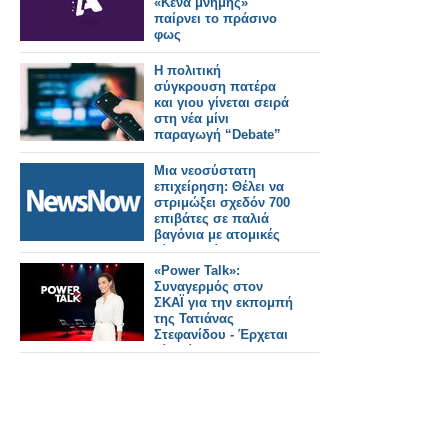
«Κενά μνήμης»
παίρνει το πράσινο
φως
Η πολιτική
σύγκρουση πατέρα
και γιου γίνεται σειρά
στη νέα μίνι
παραγωγή “Debate”
Μια νεοσύστατη
επιχείρηση: Θέλει να
στριμώξει σχεδόν 700
επιβάτες σε παλιά
βαγόνια με ατομικές
μίνι καμπίνες για να
μειώσει την τιμή!
«Power Talk»:
Συναγερμός στον
ΣΚΑΪ για την εκπομπή
της Τατιάνας
Στεφανίδου - Έρχεται
μίνι λίφτινγκ...