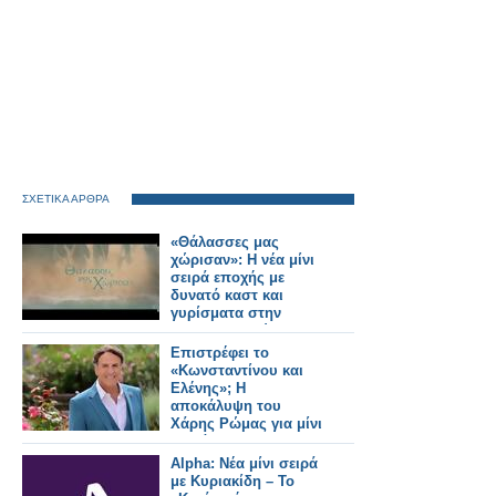
ΣΧΕΤΙΚΑ ΑΡΘΡΑ
«Θάλασσες μας
χώρισαν»: Η νέα μίνι
σειρά εποχής με
δυνατό καστ και
γυρίσματα στην
Κωνσταντινούπολη -
Δείτε το τρέιλερ
Επιστρέφει το
«Κωνσταντίνου και
Ελένης»; Η
αποκάλυψη του
Χάρης Ρώμας για μίνι
σειρά
Alpha: Νέα μίνι σειρά
με Κυριακίδη – Το