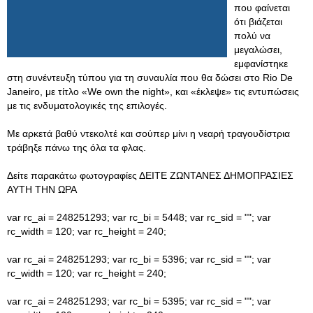
που φαίνεται
ότι βιάζεται
πολύ να
μεγαλώσει,
εμφανίστηκε
στη συνέντευξη τύπου για τη συναυλία που θα δώσει στο Rio De
Janeiro, με τίτλο «We οwn the night», και «έκλεψε» τις εντυπώσεις
με τις ενδυματολογικές της επιλογές.
Με αρκετά βαθύ ντεκολτέ και σούπερ μίνι η νεαρή τραγουδίστρια
τράβηξε πάνω της όλα τα φλας.
Δείτε παρακάτω φωτογραφίες ΔΕΙΤΕ ΖΩΝΤΑΝΕΣ ΔΗΜΟΠΡΑΣΙΕΣ
ΑΥΤΗ ΤΗΝ ΩΡΑ
var rc_ai = 248251293; var rc_bi = 5448; var rc_sid = ""; var
rc_width = 120; var rc_height = 240;
var rc_ai = 248251293; var rc_bi = 5396; var rc_sid = ""; var
rc_width = 120; var rc_height = 240;
var rc_ai = 248251293; var rc_bi = 5395; var rc_sid = ""; var