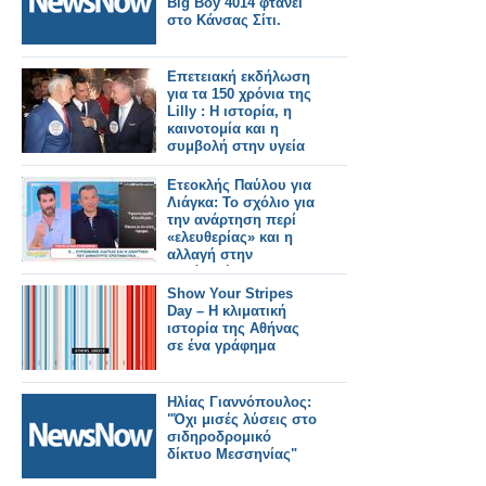
Big Boy 4014 φτάνει
στο Κάνσας Σίτι.
Επετειακή εκδήλωση
για τα 150 χρόνια της
Lilly : Η ιστορία, η
καινοτομία και η
συμβολή στην υγεία
Ετεοκλής Παύλου για
Λιάγκα: Το σχόλιο για
την ανάρτηση περί
«ελευθερίας» και η
αλλαγή στην
εμφάνισή του
Show Your Stripes
Day – Η κλιματική
ιστορία της Αθήνας
σε ένα γράφημα
Ηλίας Γιαννόπουλος:
"Όχι μισές λύσεις στο
σιδηροδρομικό
δίκτυο Μεσσηνίας"